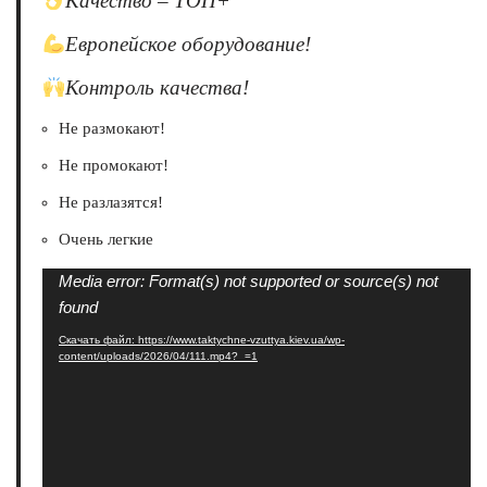
Качество – ТОП+
Европейское оборудование!
Контроль качества!
Не размокают!
Не промокают!
Не разлазятся!
Очень легкие
Видеоплеер
Media error: Format(s) not supported or source(s) not
found
Скачать файл: https://www.taktychne-vzuttya.kiev.ua/wp-
content/uploads/2026/04/111.mp4?_=1