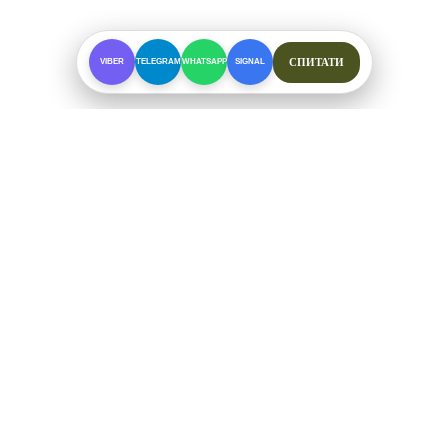
СПИТАТИ
VIBER
TELEGRAM
WHATSAPP
SIGNAL
ПРО МАГАЗИН
Спеціалізоване взуття для складних умов. Офіційні
відправки від ФОП Рибалкін А. С.
+38 (097) 123-57-91
ЗВ'ЯЗОК ТА СОЦМЕРЕЖІ
Telegram
Viber
WhatsApp
Signal