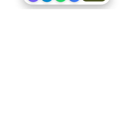
ПРО МАГАЗИН
Спеціалізоване взуття для складних умов. Офіційні
відправки від ФОП Рибалкін А. С.
+38 (097) 123-57-91
ЗВ'ЯЗОК ТА СОЦМЕРЕЖІ
Telegram
Viber
WhatsApp
Signal
Instagram @taktychnevzuttya