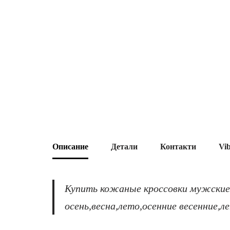
Описание
Детали
Контакти
Vi
Купить кожаные кроссовки мужские
осень,весна,лето,осенние весенние,л