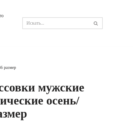
то
46 размер
ссовки мужские
ические осень/
азмер