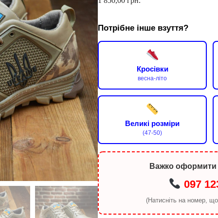
1 850,00
грн.
Потрібне інше взуття?
Кросівки
весна-літо
Великі розміри
(47-50)
Важко оформити
097 12
(Натисніть на номер, щ