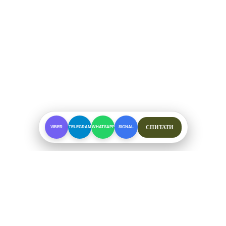
СПИТАТИ
VIBER
TELEGRAM
WHATSAPP
SIGNAL
ПРО МАГАЗИН
Спеціалізоване взуття для складних умов. Офіційні
відправки від ФОП Рибалкін А. С.