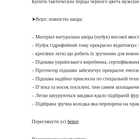
Купить тактические берцы черного цвета мужски
➤Верх: повністю шкіра
– Матеріал натуральна шкіра (нубук) високої якост
– Нубук гідрофобний тому прекрасно відштовхує 
– кросівки легкі що робить їх зручними для викон
– Підошва українського виробника, сертифікована
– Протектор підошви забезпечує прекрасне зчепл
– Підошва надійно приклеєна по спеціальній техн
– П‘ятка та носок посилені, тим самим захищаючи 
– Легко шнуруються завдяки вдало підібраній фурн
– Підібрана зручна колодка яка перевірена на прак
Переглянути усі
берці