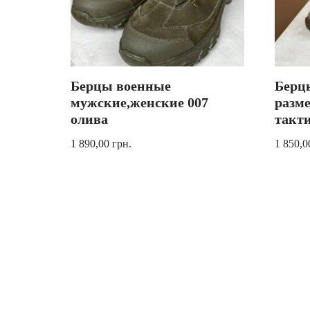
Берцы военные
Берцы
мужские,женские 007
разм
олива
такти
1 890,00
грн.
1 850,