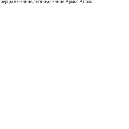
 берцы весенние,летние,осенние Армос Armos