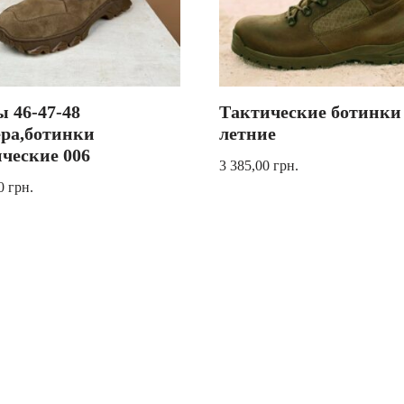
 46-47-48
Тактические ботинки
ера,ботинки
летние
ческие 006
3 385,00
грн.
00
грн.