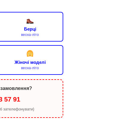
Берці
весна-літо
Жіночі моделі
весна-літо
 замовлення?
3 57 91
об зателефонувати)