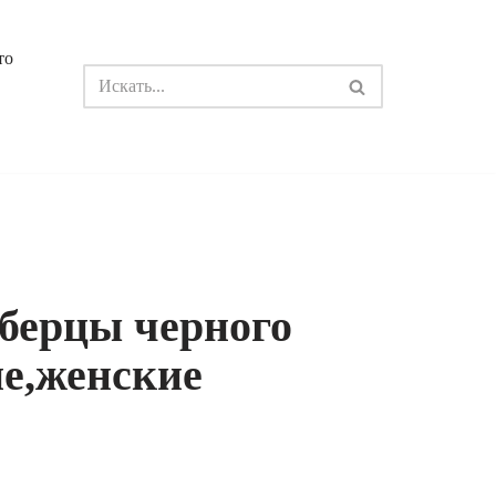
то
берцы черного
е,женские