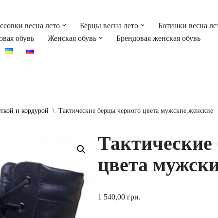
ссовки весна лето
Берцы весна лето
Ботинки весна ле
овая обувь
Женская обувь
Брендовая женская обувь
еткой и кордурой
\
Тактические берцы черного цвета мужские,женские
Тактические 
цвета мужски
1 540,00
грн.