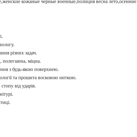
е,женские кожаные черные военные,полиция весна лето,осенние
і.
вологу.
ання різних задач.
, полегшена, міцна.
ення з будь-якою поверхнею.
ології та прошита восковою ниткою.
стопу від ударів.
ітурі.
тиці.