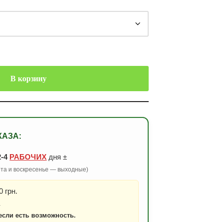
В корзину
КАЗА:
2-4
РАБОЧИХ
дня ±
бота и воскресенье — выходные)
 грн.
.
если есть возможность.