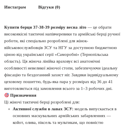
Инстаграм
Відгуки (0)
Купити берци 37-38-39 розміру весна літо
— це обрати
високоякісні тактичні напівчеревики та армійські берці ручної
роботи, які спеціально розроблені для жінок-
військовослужбовців ЗСУ та НГУ за доступною бюджетною
ціною від української серії «Саморобні» (Тернопільська
область). Ця жіноча лінійка враховує всі анатомічні
особливості невеликої жіночої стопи, забезпечуючи ідеальну
фіксацію та бездоганний захист ніг. Завдяки індивідуальному
цеховому пошиттю, будь-яка пара у розмірах від 36 до 41
виготовляється під замовлення всього за 1–3 робочих дні.
Призначення
Ці жіночі тактичні берці розроблені для:
Активної служби в лавах ЗСУ:
модель випускається в
основних маскувальних армійських забарвленнях —
койот, олива, піксель та мультикам, що повністю