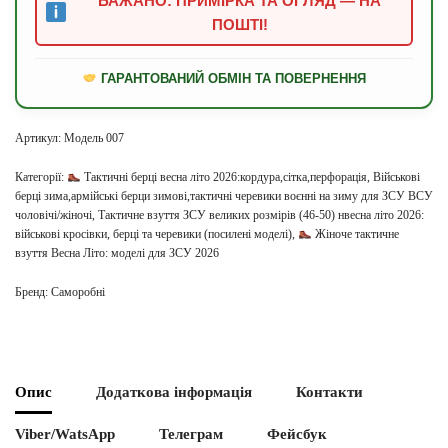
БАЖАНО: ПРИМІРКА ТА ОГЛЯД — НА
ПОШТІ!
ГАРАНТОВАНИЙ ОБМІН ТА ПОВЕРНЕННЯ
Артикул:
Модель 007
Категорії:
Тактичні берці весна літо 2026:кордура,сітка,перфорація
,
Військові
берці зима,армійські берци зимові,тактичні черевики воєнні на зиму для ЗСУ ВСУ
чоловічі/жіночі
,
Тактичне взуття ЗСУ великих розмірів (46-50) нвесна літо 2026:
військові кросівки, берці та черевики (посилені моделі)
,
Жіноче тактичне
взуття Весна Літо: моделі для ЗСУ 2026
Бренд:
Саморобні
Опис
Додаткова інформація
Контакти
Viber/WatsApp
Телеграм
Фейсбук