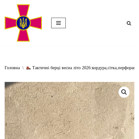
Перейти
до
вмісту
Головна
\
Тактичні берці весна літо 2026:кордура,сітка,перфорація