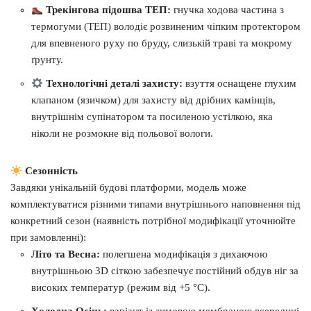
Трекінгова підошва ТЕП:
гнучка ходова частина з
термогуми (ТЕП) володіє розвиненим чіпким протектором
для впевненого руху по бруду, слизькій траві та мокрому
ґрунту.
Технологічні деталі захисту:
взуття оснащене глухим
клапаном (язичком) для захисту від дрібних камінців,
внутрішнім супінатором та посиленою устілкою, яка
ніколи не розмокне від польової вологи.
Сезонність
Завдяки унікальній будові платформи, модель може
комплектуватися різними типами внутрішнього наповнення під
конкретний сезон (наявність потрібної модифікації уточнюйте
при замовленні):
Літо та Весна:
полегшена модифікація з дихаючою
внутрішньою 3D сіткою забезпечує постійний обдув ніг за
високих температур (режим від +5 °C).