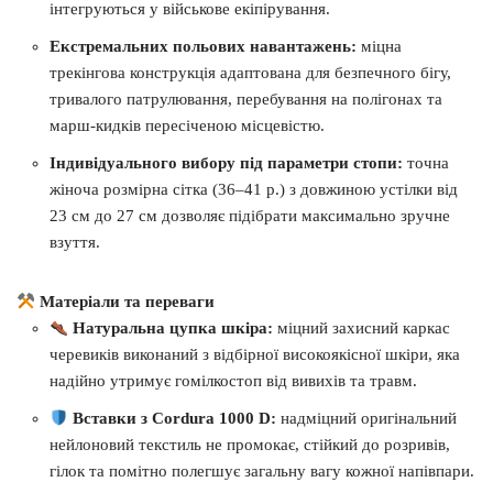
інтегруються у військове екіпірування.
Екстремальних польових навантажень:
міцна
трекінгова конструкція адаптована для безпечного бігу,
тривалого патрулювання, перебування на полігонах та
марш-кидків пересіченою місцевістю.
Індивідуального вибору під параметри стопи:
точна
жіноча розмірна сітка (36–41 р.) з довжиною устілки від
23 см до 27 см дозволяє підібрати максимально зручне
взуття.
Матеріали та переваги
Натуральна цупка шкіра:
міцний захисний каркас
черевиків виконаний з відбірної високоякісної шкіри, яка
надійно утримує гомілкостоп від вивихів та травм.
Вставки з Cordura 1000 D:
надміцний оригінальний
нейлоновий текстиль не промокає, стійкий до розривів,
гілок та помітно полегшує загальну вагу кожної напівпари.