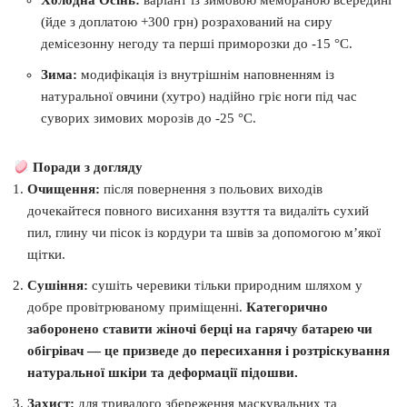
Холодна Осінь:
варіант із зимовою мембраною всередині
(йде з доплатою +300 грн) розрахований на сиру
демісезонну негоду та перші приморозки до -15 °C.
Зима:
модифікація із внутрішнім наповненням із
натуральної овчини (хутро) надійно гріє ноги під час
суворих зимових морозів до -25 °C.
Поради з догляду
Очищення:
після повернення з польових виходів
дочекайтеся повного висихання взуття та видаліть сухий
пил, глину чи пісок із кордури та швів за допомогою м’якої
щітки.
Сушіння:
сушіть черевики тільки природним шляхом у
добре провітрюваному приміщенні.
Категорично
заборонено ставити жіночі берці на гарячу батарею чи
обігрівач — це призведе до пересихання і розтріскування
натуральної шкіри та деформації підошви.
Захист:
для тривалого збереження маскувальних та