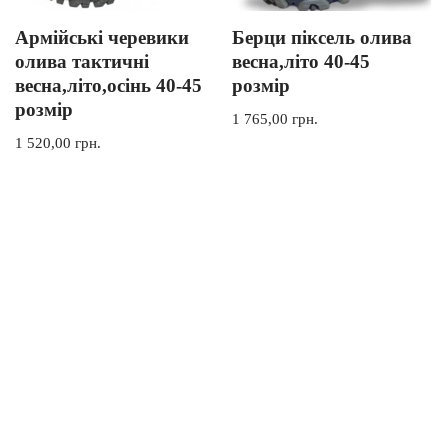
Армійські черевики
Берци піксель олива
олива тактичні
весна,літо 40-45
весна,літо,осінь 40-45
розмір
розмір
1 765,00
грн.
1 520,00
грн.