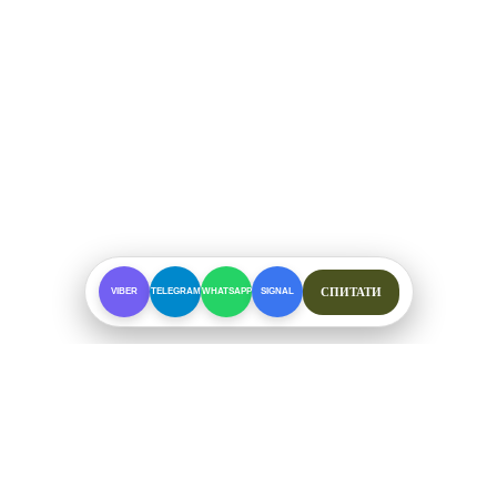
СПИТАТИ
VIBER
TELEGRAM
WHATSAPP
SIGNAL
ПРО МАГАЗИН
Спеціалізоване взуття для складних умов. Офіційні
відправки від ФОП Рибалкін А. С.