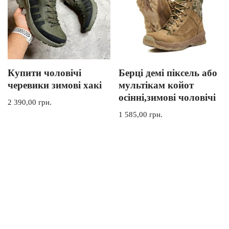
Купити чоловічі
Берці демі піксель або
черевики зимові хакі
мультікам койот
осінні,зимові чоловічі
2 390,00
грн.
1 585,00
грн.