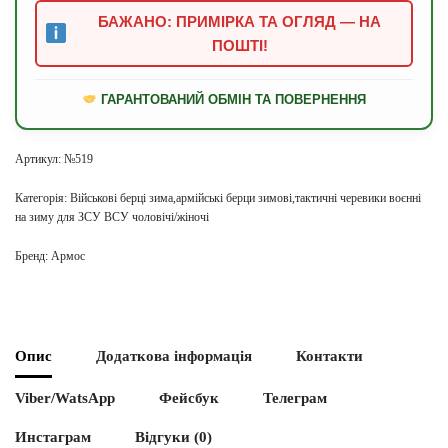
БАЖАНО: ПРИМІРКА ТА ОГЛЯД — НА
ПОШТІ!
ГАРАНТОВАНИЙ ОБМІН ТА ПОВЕРНЕННЯ
Артикул:
№519
Категорія:
Військові берці зима,армійські берци зимові,тактичні черевики воєнні
на зиму для ЗСУ ВСУ чоловічі/жіночі
Бренд:
Армос
Опис
Додаткова інформація
Контакти
Viber/WatsApp
Фейсбук
Телеграм
Инстаграм
Відгуки (0)