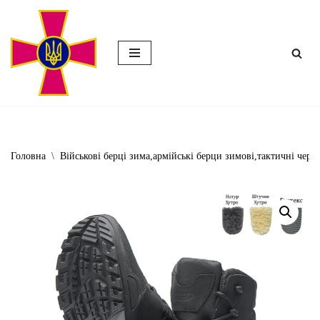
Перейти
до
вмісту
Головна
\
Військові берці зима,армійські берци зимові,тактичні чер