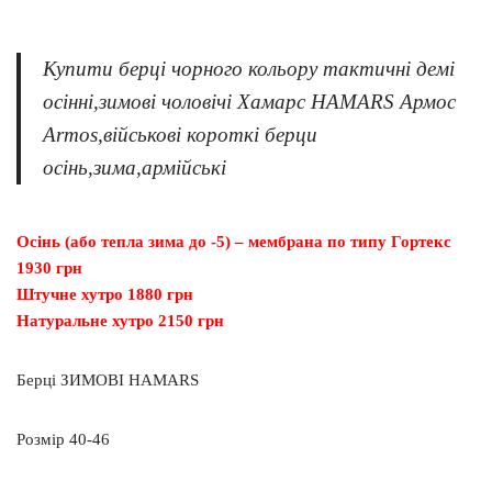
Купити берці чорного кольору тактичні демі
осінні,зимові чоловічі Хамарс HAMARS Армос
Armos,військові короткі берци
осінь,зима,армійські
Осінь (або тепла зима до -5) – мембрана по типу Гортекс
1930 грн
Штучне хутро 1880 грн
Натуральне хутро 2150 грн
Берці ЗИМОВІ HAMARS
Розмір 40-46