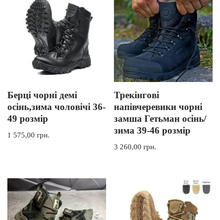
Берці чорні демі
Трекінгові
осінь,зима чоловічі 36-
напівчеревики чорні
49 розмір
замша Гетьман осінь/
зима 39-46 розмір
1 575,00
грн.
3 260,00
грн.