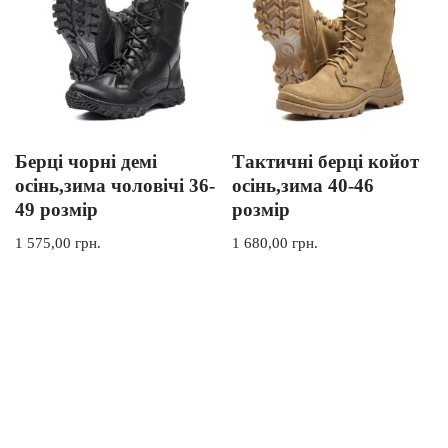
Берці чорні демі
Тактичні берці койот
осінь,зима чоловічі 36-
осінь,зима 40-46
49 розмір
розмір
1 575,00
грн.
1 680,00
грн.