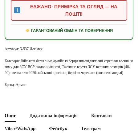
БАЖАНО: ПРИМІРКА ТА ОГЛЯД — НА
ПОШТІ!
ГАРАНТОВАНИЙ ОБМІН ТА ПОВЕРНЕННЯ
Артикул:
№537 Иск.мех
Категорії:
Військові берці зима,армійські берци зимові,тактичні черевики воєнні на
зиму для ЗСУ ВСУ чоловічі/жіночі
,
Тактичне взуття ЗСУ великих розмірів (46-
50) нвесна літо 2026: військові кросівки, берці та черевики (посилені моделі)
Бренд:
Армос
Опис
Додаткова інформація
Контакти
Viber/WatsApp
Фейсбук
Телеграм