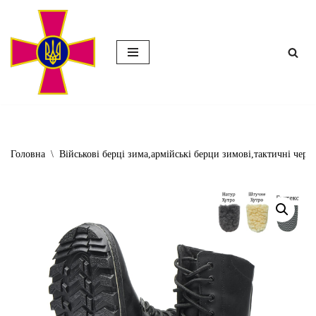
Перейти
до
вмісту
Головна
\
Військові берці зима,армійські берци зимові,тактичні чер