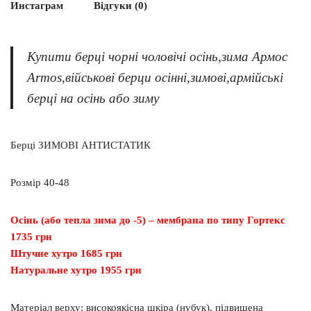
Инстаграм
Відгуки (0)
Купити берці чорні чоловічі осінь,зима Армос
Armos,військові берци осінні,зимові,армійські
берці на осінь або зиму
Берці ЗИМОВІ АНТИСТАТИК
Розмір 40-48
Осінь (або тепла зима до -5) – мембрана по типу Гортекс
1735 грн
Штучне хутро 1685 грн
Натуральне хутро 1955 грн
Матеріал верху: високоякісна шкіра (нубук), підвищена