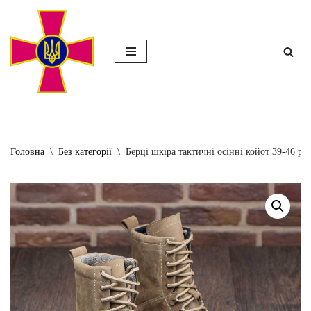
Перейти
до
вмісту
Головна
\
Без категорії
\
Берці шкіра тактичні осінні койот 39-46 ро