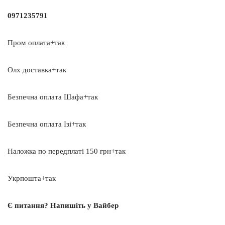
0971235791
Пром оплата+так
Олх доставка+так
Безпечна оплата Шафа+так
Безпечна оплата Ізі+так
Наложка по передплаті 150 грн+так
Укрпошта+так
Є питання? Напишіть у Вайбер