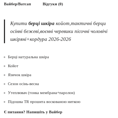
Вайбер/Ватсап
Відгуки (0)
Купити
берці шкіра
койот,тактичні берци
осінні бежеві,воєнні черевики пісочні чоловічі
шкіряні+кордура 2026-2026
Берці натуральна шкіра
Койот
Язичок шкіра
Сезон осінь-весна
Утеплювач (тонка мембрана+паролон)
Підошва TR прошита воскованою ниткою
Є питання? Напишіть у Вайбер