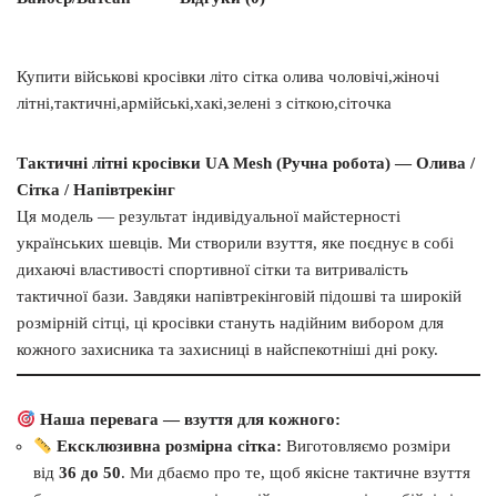
Купити військові кросівки літо сітка олива чоловічі,жіночі
літні,тактичні,армійські,хакі,зелені з сіткою,сіточка
Тактичні літні кросівки UA Mesh (Ручна робота) — Олива /
Сітка / Напівтрекінг
Ця модель — результат індивідуальної майстерності
українських шевців. Ми створили взуття, яке поєднує в собі
дихаючі властивості спортивної сітки та витривалість
тактичної бази. Завдяки напівтрекінговій підошві та широкій
розмірній сітці, ці кросівки стануть надійним вибором для
кожного захисника та захисниці в найспекотніші дні року.
Наша перевага — взуття для кожного:
Ексклюзивна розмірна сітка:
Виготовляємо розміри
від
36 до 50
. Ми дбаємо про те, щоб якісне тактичне взуття