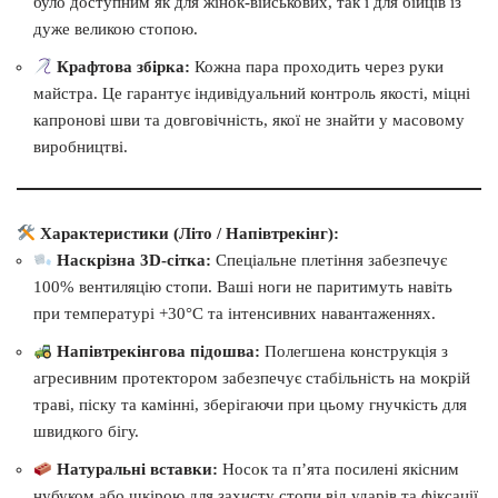
було доступним як для жінок-військових, так і для бійців із
дуже великою стопою.
Крафтова збірка:
Кожна пара проходить через руки
майстра. Це гарантує індивідуальний контроль якості, міцні
капронові шви та довговічність, якої не знайти у масовому
виробництві.
Характеристики (Літо / Напівтрекінг):
Наскрізна 3D-сітка:
Спеціальне плетіння забезпечує
100% вентиляцію стопи. Ваші ноги не паритимуть навіть
при температурі +30°C та інтенсивних навантаженнях.
Напівтрекінгова підошва:
Полегшена конструкція з
агресивним протектором забезпечує стабільність на мокрій
траві, піску та камінні, зберігаючи при цьому гнучкість для
швидкого бігу.
Натуральні вставки:
Носок та п’ята посилені якісним
нубуком або шкірою для захисту стопи від ударів та фіксації