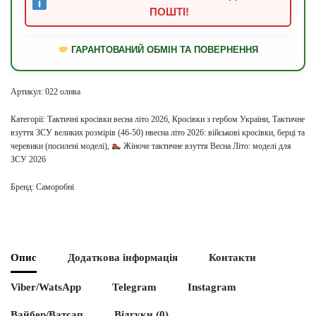
ПОШТІ!
ГАРАНТОВАНИЙ ОБМІН ТА ПОВЕРНЕННЯ
Артикул:
022 олива
Категорії:
Тактичні кросівки весна літо 2026
,
Кросівки з гербом України
,
Тактичне
взуття ЗСУ великих розмірів (46-50) нвесна літо 2026: військові кросівки, берці та
черевики (посилені моделі)
,
Жіноче тактичне взуття Весна Літо: моделі для
ЗСУ 2026
Бренд:
Саморобні
Опис
Додаткова інформація
Контакти
Viber/WatsApp
Telegram
Instagram
Вайбер/Ватсап
Відгуки (0)