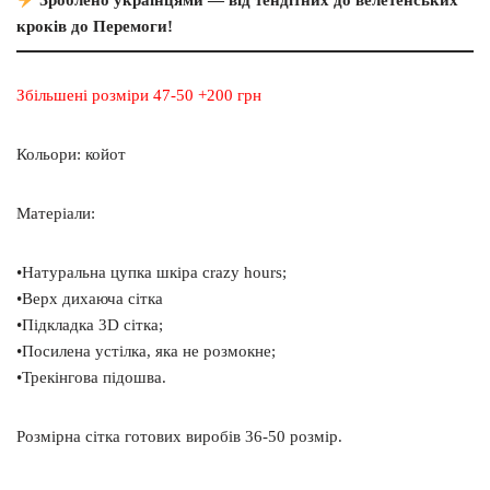
Зроблено українцями — від тендітних до велетенських
кроків до Перемоги!
Збільшені розміри 47-50 +200 грн
Кольори: койот
Матеріали:
•Натуральна цупка шкіра crazy hours;
•Верх дихаюча сітка
•Підкладка 3D сітка;
•Посилена устілка, яка не розмокне;
•Трекінгова підошва.
Розмірна сітка готових виробів 36-50 розмір.