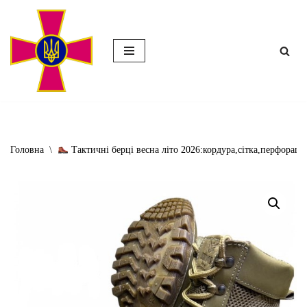
Перейти
до
вмісту
Головна
\
Тактичні берці весна літо 2026:кордура,сітка,перфорація