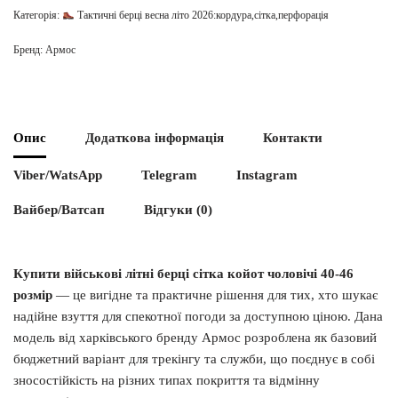
Категорія:
Тактичні берці весна літо 2026:кордура,сітка,перфорація
Бренд:
Армос
Опис
Додаткова інформація
Контакти
Viber/WatsApp
Telegram
Instagram
Вайбер/Ватсап
Відгуки (0)
Купити військові літні берці сітка койот чоловічі 40-46
розмір
— це вигідне та практичне рішення для тих, хто шукає
надійне взуття для спекотної погоди за доступною ціною. Дана
модель від харківського бренду Армос розроблена як базовий
бюджетний варіант для трекінгу та служби, що поєднує в собі
зносостійкість на різних типах покриття та відмінну