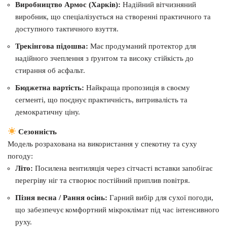
Виробництво Армос (Харків):
Надійний вітчизняний
виробник, що спеціалізується на створенні практичного та
доступного тактичного взуття.
Трекінгова підошва:
Має продуманий протектор для
надійного зчеплення з ґрунтом та високу стійкість до
стирання об асфальт.
Бюджетна вартість:
Найкраща пропозиція в своєму
сегменті, що поєднує практичність, витривалість та
демократичну ціну.
Сезонність
Модель розрахована на використання у спекотну та суху
погоду:
Літо:
Посилена вентиляція через сітчасті вставки запобігає
перегріву ніг та створює постійний приплив повітря.
Пізня весна / Рання осінь:
Гарний вибір для сухої погоди,
що забезпечує комфортний мікроклімат під час інтенсивного
руху.