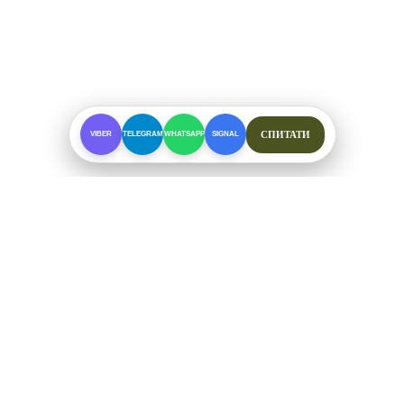
СПИТАТИ
VIBER
TELEGRAM
WHATSAPP
SIGNAL
ПРО МАГАЗИН
Спеціалізоване взуття для складних умов. Офіційні
відправки від ФОП Рибалкін А. С.
+38 (097) 123-57-91
ЗВ'ЯЗОК ТА СОЦМЕРЕЖІ