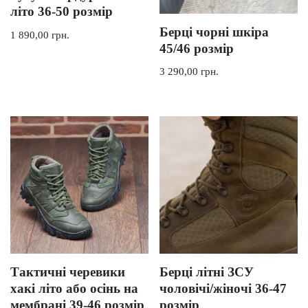
літо 36-50 розмір
Берці чорні шкіра
1 890,00
грн.
45/46 розмір
3 290,00
грн.
Тактичні черевики
Берці літні ЗСУ
хакі літо або осінь на
чоловічі/жіночі 36-47
мембрані 39-46 розмір
розмір