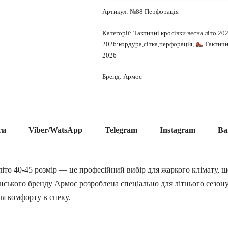
Артикул:
№88 Перфорація
Категорії:
Тактичні кросівки весна літо 20
2026:кордура,сітка,перфорація
,
Тактичні
2026
Бренд:
Армос
ти
Viber/WatsApp
Telegram
Instagram
Ва
іто 40-45 розмір — це професійний вибір для жаркого клімату, щ
їнського бренду Армос розроблена спеціально для літнього сезон
ля комфорту в спеку.