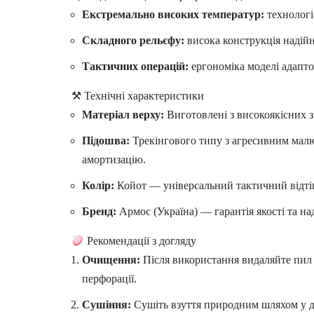
Екстремально високих температур:
технологі
Складного рельєфу:
висока конструкція надійн
Тактичних операцій:
ергономіка моделі адаптов
⚒ Технічні характеристики
Матеріал верху:
Виготовлені з високоякісних з
Підошва:
Трекінгового типу з агресивним малю
амортизацію.
Колір:
Койот — універсальний тактичний відтіно
Бренд:
Армос (Україна) — гарантія якості та на
Рекомендації з догляду
Очищення:
Після використання видаляйте пил 
перфорації.
Сушіння:
Сушіть взуття природним шляхом у д