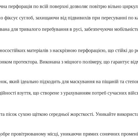
чна перфорація по всій поверхні дозволяє повітрю вільно циркулю
о фіксує суглоб, захищаючи від підвивихів при пересуванні по к
ана для тривалого перебування в русі, забезпечуючи мобільність 
носостійких матеріалів з наскрізною перфорацією, що стійкі до р
нком протектора. Виконана з міцного полімеру, що гарантує відм
к, який ідеально підходить для маскування на піщаній та степов
дійності взуття, що створене з урахуванням потреб сучасних вій
та пісок сухою щіткою середньої жорсткості. Уникайте використ
обре провітрюваному місці, уникаючи прямих сонячних променів