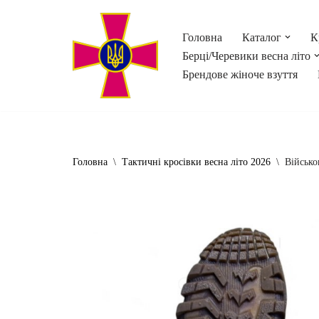
Головна
Каталог
К
Перейти
Берці/Черевики весна літо
до
Брендове жіноче взуття
вмісту
Головна
\
Тактичні кросівки весна літо 2026
\
Військо