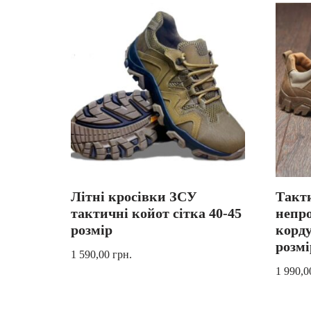
Літні кросівки ЗСУ
Такти
тактичні койот сітка 40-45
непр
розмір
корду
розмі
1 590,00
грн.
1 990,