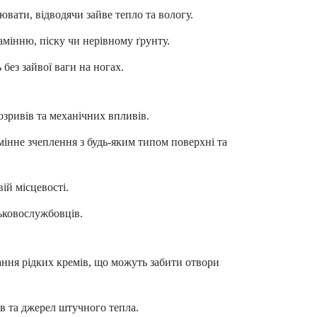
вати, відводячи зайве тепло та вологу.
амінню, піску чи нерівному ґрунту.
без зайвої ваги на ногах.
озривів та механічних впливів.
інне зчеплення з будь-яким типом поверхні та
ій місцевості.
ськовослужбовців.
ання рідких кремів, що можуть забити отвори
 та джерел штучного тепла.