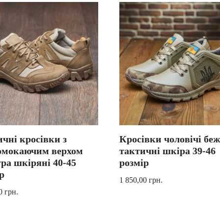
чні кросівки з
Кросівки чоловічі беж
омокаючим верхом
тактичні шкіра 39-46
ра шкіряні 40-45
розмір
р
1 850,00
грн.
00
грн.