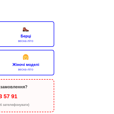
Берці
весна-літо
Жіночі моделі
весна-літо
 замовлення?
3 57 91
об зателефонувати)