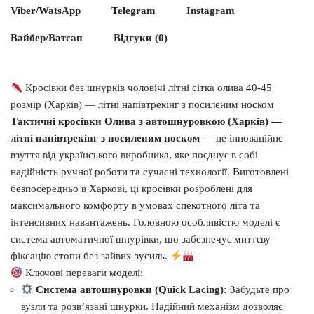
Viber/WatsApp
Telegram
Instagram
Вайбер/Ватсап
Відгуки (0)
Кросівки без шнурків чоловічі літні сітка олива 40-45
розмір (Харків) — літні напівтрекінг з посиленим носком
Тактичні кросівки Олива з автошнуровкою (Харків) —
літні напівтрекінг з посиленим носком
— це інноваційне
взуття від українського виробника, яке поєднує в собі
надійність ручної роботи та сучасні технології. Виготовлені
безпосередньо в Харкові, ці кросівки розроблені для
максимального комфорту в умовах спекотного літа та
інтенсивних навантажень. Головною особливістю моделі є
система автоматичної шнурівки, що забезпечує миттєву
фіксацію стопи без зайвих зусиль.
Ключові переваги моделі:
Система автошнуровки (Quick Lacing):
Забудьте про
вузли та розв’язані шнурки. Надійний механізм дозволяє