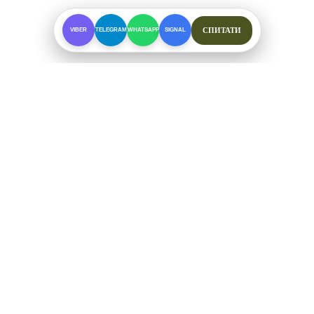
СПИТАТИ
VIBER
TELEGRAM
WHATSAPP
SIGNAL
ПРО МАГАЗИН
Спеціалізоване взуття для складних умов. Офіційні
відправки від ФОП Рибалкін А. С.
+38 (097) 123-57-91
ЗВ'ЯЗОК ТА СОЦМЕРЕЖІ
Telegram
Viber
WhatsApp
Signal