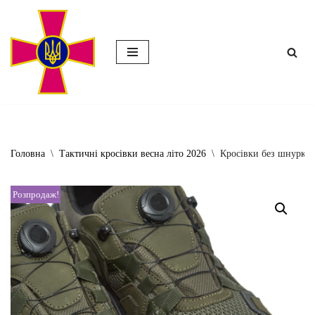
Перейти
до
вмісту
Головна
\
Тактичні кросівки весна літо 2026
\
Кросівки без шнурків 
Розпродаж!