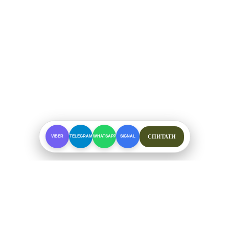
СПИТАТИ
VIBER
TELEGRAM
WHATSAPP
SIGNAL
ПРО МАГАЗИН
Спеціалізоване взуття для складних умов. Офіційні
відправки від ФОП Рибалкін А. С.