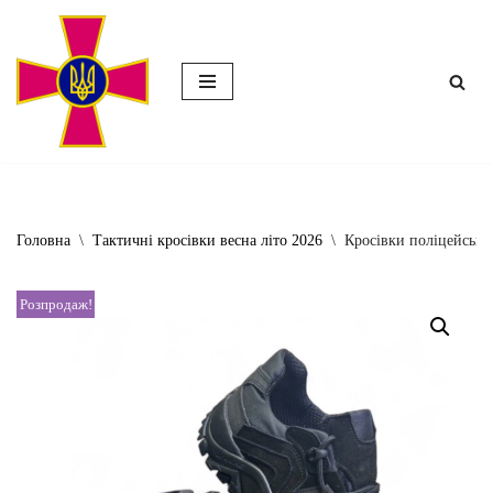
Перейти
до
вмісту
Головна
\
Тактичні кросівки весна літо 2026
\
Кросівки поліцейські 
Розпродаж!