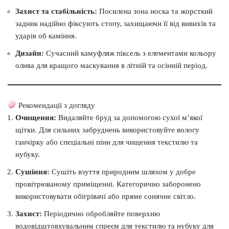
Захист та стабільність:
Посилена зона носка та жорсткий
задник надійно фіксують стопу, захищаючи її від вивихів та
ударів об каміння.
Дизайн:
Сучасний камуфляж піксель з елементами кольору
олива для кращого маскування в літній та осінній період.
Рекомендації з догляду
Очищення:
Видаляйте бруд за допомогою сухої м’якої
щітки. Для сильних забруднень використовуйте вологу
ганчірку або спеціальні піни для чищення текстилю та
нубуку.
Сушіння:
Сушіть взуття природним шляхом у добре
провітрюваному приміщенні. Категорично заборонено
використовувати обігрівачі або пряме сонячне світло.
Захист:
Періодично обробляйте поверхню
водовідштовхувальним спреєм для текстилю та нубуку для