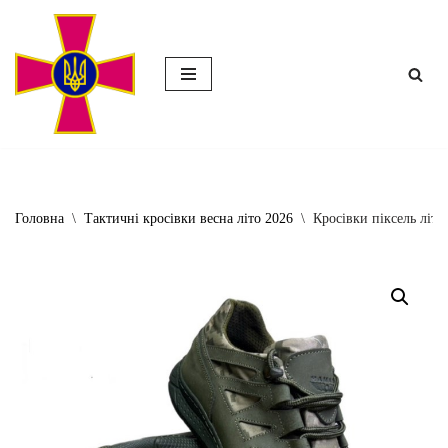
Перейти
до
вмісту
Головна
\
Тактичні кросівки весна літо 2026
\
Кросівки піксель літн