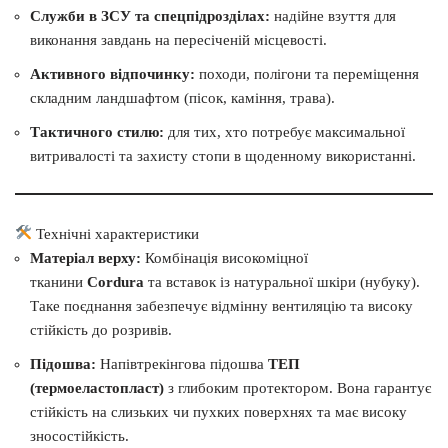
Служби в ЗСУ та спецпідрозділах:
надійне взуття для
виконання завдань на пересіченій місцевості.
Активного відпочинку:
походи, полігони та переміщення
складним ландшафтом (пісок, каміння, трава).
Тактичного стилю:
для тих, хто потребує максимальної
витривалості та захисту стопи в щоденному використанні.
Технічні характеристики
Матеріал верху:
Комбінація високоміцної
тканини
Cordura
та вставок із натуральної шкіри (нубуку).
Таке поєднання забезпечує відмінну вентиляцію та високу
стійкість до розривів.
Підошва:
Напівтрекінгова підошва
ТЕП
(термоеластопласт)
з глибоким протектором. Вона гарантує
стійкість на слизьких чи пухких поверхнях та має високу
зносостійкість.