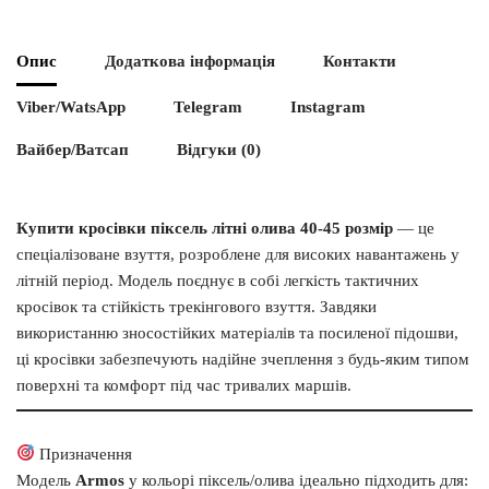
Опис
Додаткова інформація
Контакти
Viber/WatsApp
Telegram
Instagram
Вайбер/Ватсап
Відгуки (0)
Купити кросівки піксель літні олива 40-45 розмір
— це
спеціалізоване взуття, розроблене для високих навантажень у
літній період. Модель поєднує в собі легкість тактичних
кросівок та стійкість трекінгового взуття. Завдяки
використанню зносостійких матеріалів та посиленої підошви,
ці кросівки забезпечують надійне зчеплення з будь-яким типом
поверхні та комфорт під час тривалих маршів.
Призначення
Модель
Armos
у кольорі піксель/олива ідеально підходить для: