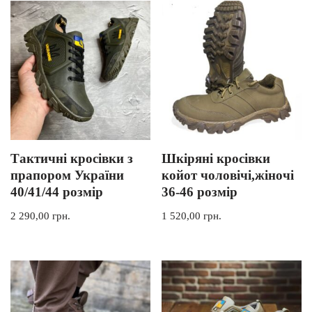
Тактичні кросівки з
Шкіряні кросівки
прапором України
койот чоловічі,жіночі
40/41/44 розмір
36-46 розмір
2 290,00
грн.
1 520,00
грн.