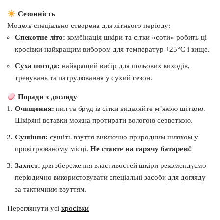
Сезонність
Модель спеціально створена для літнього періоду:
Спекотне літо:
комбінація шкіри та сітки «соти» робить ці
кросівки найкращим вибором для температур +25°C і вище.
Суха погода:
найкращий вибір для польових виходів,
тренувань та патрулювання у сухий сезон.
Поради з догляду
Очищення:
пил та бруд із сітки видаляйте м’якою щіткою.
Шкіряні вставки можна протирати вологою серветкою.
Сушіння:
сушіть взуття виключно природним шляхом у
провітрюваному місці.
Не ставте на гарячу батарею!
Захист:
для збереження властивостей шкіри рекомендуємо
періодично використовувати спеціальні засоби для догляду
за тактичним взуттям.
Переглянути усі
кросівки