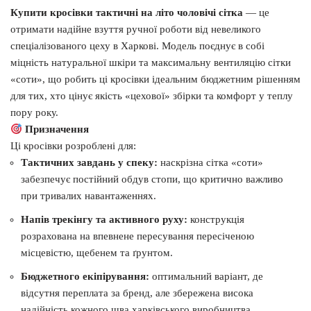
Купити кросівки тактичні на літо чоловічі сітка
— це
отримати надійне взуття ручної роботи від невеликого
спеціалізованого цеху в Харкові. Модель поєднує в собі
міцність натуральної шкіри та максимальну вентиляцію сітки
«соти», що робить ці кросівки ідеальним бюджетним рішенням
для тих, хто цінує якість «цехової» збірки та комфорт у теплу
пору року.
Призначення
Ці кросівки розроблені для:
Тактичних завдань у спеку:
наскрізна сітка «соти»
забезпечує постійний обдув стопи, що критично важливо
при тривалих навантаженнях.
Напів трекінгу та активного руху:
конструкція
розрахована на впевнене пересування пересіченою
місцевістю, щебенем та ґрунтом.
Бюджетного екіпірування:
оптимальний варіант, де
відсутня переплата за бренд, але збережена висока
надійність кожного шва харківського виробництва.