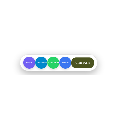
СПИТАТИ
VIBER
TELEGRAM
WHATSAPP
SIGNAL
ПРО МАГАЗИН
Спеціалізоване взуття для складних умов. Офіційні
відправки від ФОП Рибалкін А. С.