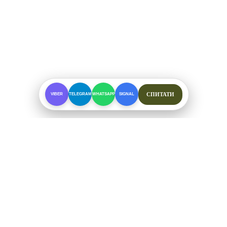
СПИТАТИ
VIBER
TELEGRAM
WHATSAPP
SIGNAL
ПРО МАГАЗИН
Спеціалізоване взуття для складних умов. Офіційні
відправки від ФОП Рибалкін А. С.
+38 (097) 123-57-91