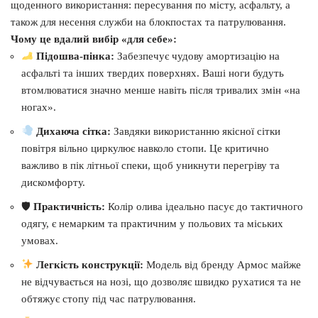
щоденного використання: пересування по місту, асфальту, а
також для несення служби на блокпостах та патрулювання.
Чому це вдалий вибір «для себе»:
Підошва-пінка:
Забезпечує чудову амортизацію на
асфальті та інших твердих поверхнях. Ваші ноги будуть
втомлюватися значно менше навіть після тривалих змін «на
ногах».
Дихаюча сітка:
Завдяки використанню якісної сітки
повітря вільно циркулює навколо стопи. Це критично
важливо в пік літньої спеки, щоб уникнути перегріву та
дискомфорту.
🛡
Практичність:
Колір олива ідеально пасує до тактичного
одягу, є немарким та практичним у польових та міських
умовах.
Легкість конструкції:
Модель від бренду Армос майже
не відчувається на нозі, що дозволяє швидко рухатися та не
обтяжує стопу під час патрулювання.