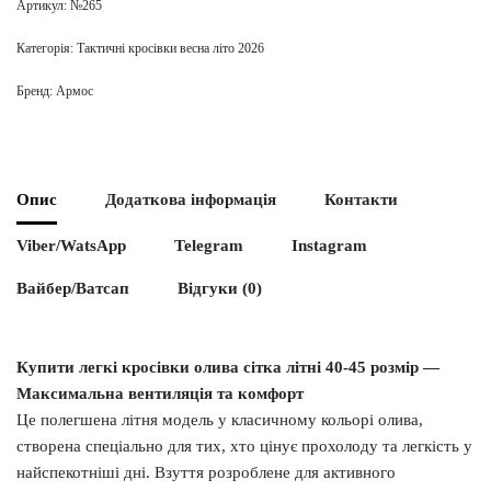
Артикул:
№265
Категорія:
Тактичні кросівки весна літо 2026
Бренд:
Армос
Опис
Додаткова інформація
Контакти
Viber/WatsApp
Telegram
Instagram
Вайбер/Ватсап
Відгуки (0)
Купити легкі кросівки олива сітка літні 40-45 розмір —
Максимальна вентиляція та комфорт
Це полегшена літня модель у класичному кольорі олива,
створена спеціально для тих, хто цінує прохолоду та легкість у
найспекотніші дні. Взуття розроблене для активного