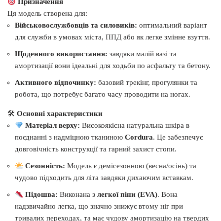
Призначення
Ця модель створена для:
Військовослужбовців та силовиків:
оптимальний варіант
для служби в умовах міста, ППД або як легке змінне взуття.
Щоденного використання:
завдяки малій вазі та
амортизації вони ідеальні для ходьби по асфальту та бетону.
Активного відпочинку:
базовий трекінг, прогулянки та
робота, що потребує багато часу проводити на ногах.
🛠
Основні характеристики
Матеріал верху:
Високоякісна натуральна шкіра в
поєднанні з надміцною тканиною
Cordura
. Це забезпечує
довговічність конструкції та гарний захист стопи.
Сезонність:
Модель є демісезонною (весна/осінь) та
чудово підходить для літа завдяки дихаючим вставкам.
Підошва:
Виконана з
легкої піни (EVA)
. Вона
надзвичайно легка, що значно знижує втому ніг при
тривалих переходах, та має чудову амортизацію на твердих