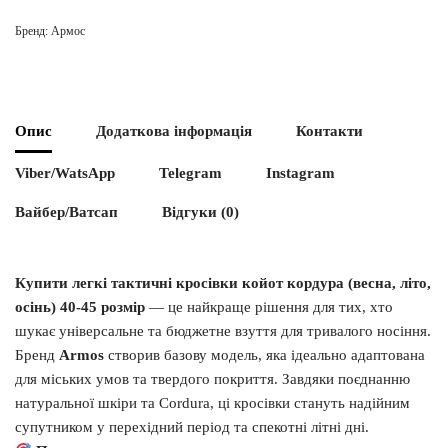
Бренд:
Армос
Опис
Додаткова інформація
Контакти
Viber/WatsApp
Telegram
Instagram
Вайбер/Ватсап
Відгуки (0)
Купити легкі тактичні кросівки койот кордура (весна, літо,
осінь) 40-45 розмір
— це найкраще рішення для тих, хто
шукає універсальне та бюджетне взуття для тривалого носіння.
Бренд
Armos
створив базову модель, яка ідеально адаптована
для міських умов та твердого покриття. Завдяки поєднанню
натуральної шкіри та Cordura, ці кросівки стануть надійним
супутником у перехідний період та спекотні літні дні.