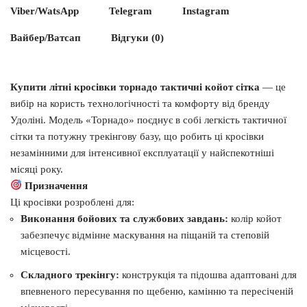
Viber/WatsApp
Telegram
Instagram
Вайбер/Ватсап
Відгуки (0)
Купити літні кросівки торнадо тактичні койот сітка
— це
вибір на користь технологічності та комфорту від бренду
Удоліні. Модель «Торнадо» поєднує в собі легкість тактичної
сітки та потужну трекінгову базу, що робить ці кросівки
незамінними для інтенсивної експлуатації у найспекотніші
місяці року.
Призначення
Ці кросівки розроблені для:
Виконання бойових та службових завдань:
колір койот
забезпечує відмінне маскування на піщаній та степовій
місцевості.
Складного трекінгу:
конструкція та підошва адаптовані для
впевненого пересування по щебеню, камінню та пересіченій