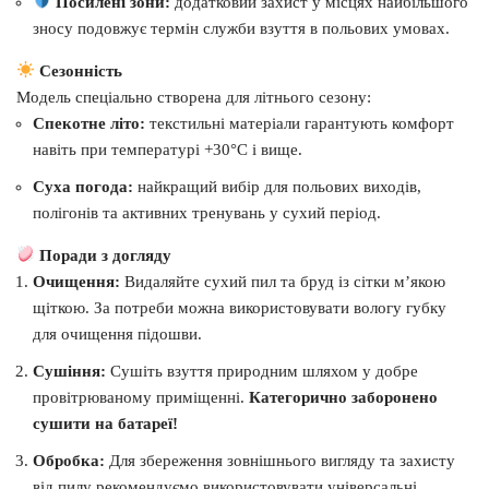
Посилені зони:
додатковий захист у місцях найбільшого
зносу подовжує термін служби взуття в польових умовах.
Сезонність
Модель спеціально створена для літнього сезону:
Спекотне літо:
текстильні матеріали гарантують комфорт
навіть при температурі +30°C і вище.
Суха погода:
найкращий вибір для польових виходів,
полігонів та активних тренувань у сухий період.
Поради з догляду
Очищення:
Видаляйте сухий пил та бруд із сітки м’якою
щіткою. За потреби можна використовувати вологу губку
для очищення підошви.
Сушіння:
Сушіть взуття природним шляхом у добре
провітрюваному приміщенні.
Категорично заборонено
сушити на батареї!
Обробка:
Для збереження зовнішнього вигляду та захисту
від пилу рекомендуємо використовувати універсальні