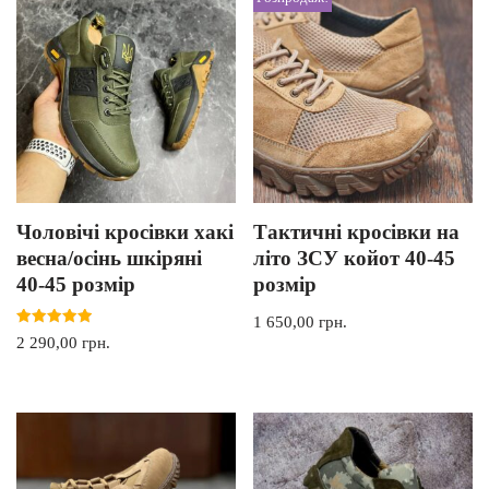
Чоловічі кросівки хакі
Тактичні кросівки на
весна/осінь шкіряні
літо ЗСУ койот 40-45
40-45 розмір
розмір
1 650,00
грн.
Оцінено в
2 290,00
грн.
5.00
з 5