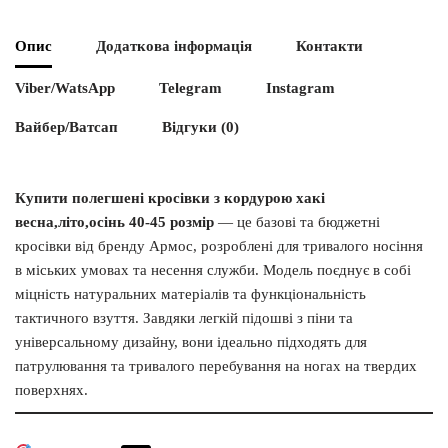
Опис
Додаткова інформація
Контакти
Viber/WatsApp
Telegram
Instagram
Вайбер/Ватсап
Відгуки (0)
Купити полегшені кросівки з кордурою хакі
весна,літо,осінь 40-45 розмір
— це базові та бюджетні
кросівки від бренду Армос, розроблені для тривалого носіння
в міських умовах та несення служби. Модель поєднує в собі
міцність натуральних матеріалів та функціональність
тактичного взуття. Завдяки легкій підошві з піни та
універсальному дизайну, вони ідеально підходять для
патрулювання та тривалого перебування на ногах на твердих
поверхнях.