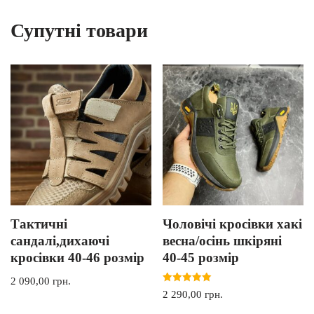
Супутні товари
Тактичні
Чоловічі кросівки хакі
сандалі,дихаючі
весна/осінь шкіряні
кросівки 40-46 розмір
40-45 розмір
2 090,00
грн.
Оцінено в
2 290,00
грн.
5.00
з 5