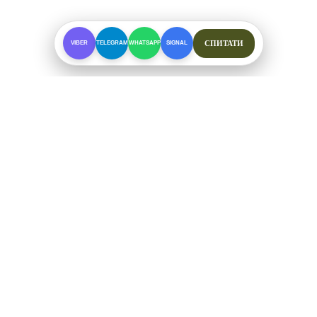
СПИТАТИ
VIBER
TELEGRAM
WHATSAPP
SIGNAL
ПРО МАГАЗИН
Спеціалізоване взуття для складних умов. Офіційні
відправки від ФОП Рибалкін А. С.
+38 (097) 123-57-91
ЗВ'ЯЗОК ТА СОЦМЕРЕЖІ
Telegram
Viber
WhatsApp
Signal