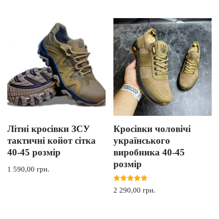
Літні кросівки ЗСУ
Кросівки чоловічі
тактичні койот сітка
українського
40-45 розмір
виробника 40-45
розмір
1 590,00
грн.
Оцінено в
2 290,00
грн.
5.00
з 5