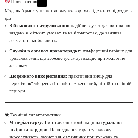
Призначення
Модель Армос у практичному кольорі хакі ідеально підходить
для:
Військового патрулювання:
надійне взуття для виконання
завдань у міських умовах та на блокпостах, де важлива
легкість та мобільність.
Служби в органах правопорядку:
комфортний варіант для
тривалих змін, що забезпечує амортизацію при ходьбі по
асфальту.
Щоденного використання:
практичний вибір для
пересіченої місцевості та міста у весняний, літній та осінній
періоди.
🛠 Технічні характеристики
Матеріал верху:
Виготовлені з комбінації
натуральної
шкіри та кордури
. Це поєднання гарантує високу
зносостійкість, захист від механічних пошкоджень та