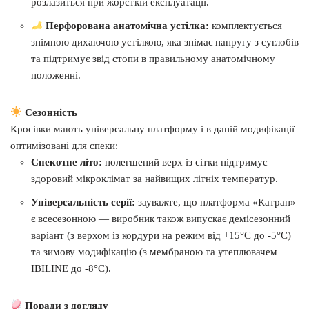
розлазиться при жорсткій експлуатації.
Перфорована анатомічна устілка:
комплектується
знімною дихаючою устілкою, яка знімає напругу з суглобів
та підтримує звід стопи в правильному анатомічному
положенні.
Сезонність
Кросівки мають універсальну платформу і в даній модифікації
оптимізовані для спеки:
Спекотне літо:
полегшений верх із сітки підтримує
здоровий мікроклімат за найвищих літніх температур.
Універсальність серії:
зауважте, що платформа «Катран»
є всесезонною — виробник також випускає демісезонний
варіант (з верхом із кордури на режим від +15°C до -5°C)
та зимову модифікацію (з мембраною та утеплювачем
IBILINE до -8°C).
Поради з догляду