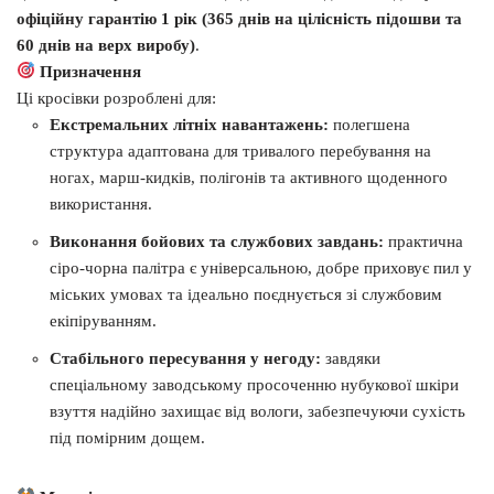
офіційну гарантію 1 рік (365 днів на цілісність підошви та
60 днів на верх виробу)
.
Призначення
Ці кросівки розроблені для:
Екстремальних літніх навантажень:
полегшена
структура адаптована для тривалого перебування на
ногах, марш-кидків, полігонів та активного щоденного
використання.
Виконання бойових та службових завдань:
практична
сіро-чорна палітра є універсальною, добре приховує пил у
міських умовах та ідеально поєднується зі службовим
екіпіруванням.
Стабільного пересування у негоду:
завдяки
спеціальному заводському просоченню нубукової шкіри
взуття надійно захищає від вологи, забезпечуючи сухість
під помірним дощем.