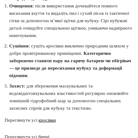
Очищення:
після використання дочекайтеся повного
висихання взуття та видаліть пил і сухий пісок із тактичної
сітки за допомогою м’якої щітки для нубуку. Сірі нубукові
деталі очищуйте спеціальною щіткою, уникаючи надмірного
намочування.
Сушіння:
сушіть кросівки виключно природним шляхом у
добре провітрюваному приміщенні.
Категорично
заборонено ставити пару на гарячу батарею чи обігрівач
— це призведе до пересихання нубуку та деформації
підошви
.
Захист:
для збереження маскувальних та
водовідштовхувальних властивостей регулярно оновлюйте
зовнішній гідрофобний шар за допомогою спеціальних
захисних спреїв для нубуку та текстилю.
Переглянути усі
кросівки
Переглянути усі
берці