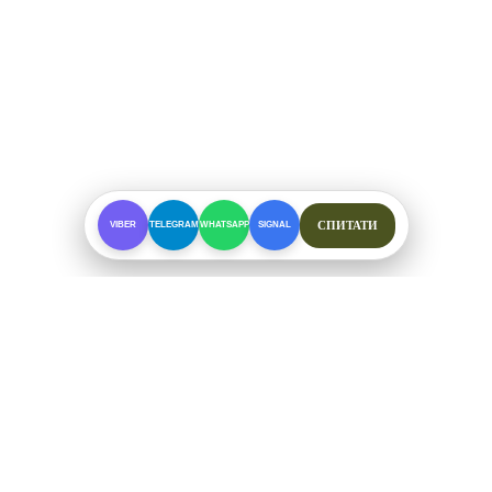
СПИТАТИ
VIBER
TELEGRAM
WHATSAPP
SIGNAL
ПРО МАГАЗИН
Спеціалізоване взуття для складних умов. Офіційні
відправки від ФОП Рибалкін А. С.
+38 (097) 123-57-91