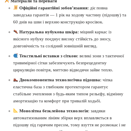
Матеріали та переваги
Офіційні гарантійні зобов’язання:
діє повна
заводська гарантія — 1 рік на ходову частину (підошву) та
60 днів на шви і верхню конструкцію кросівок.
Натуральна нубукова шкіра:
міцний каркас із
якісного нубуку поєднує високу стійкість до зносу,
довговічність та солідний зовнішній вигляд.
Текстильні вставки з сіткою:
великі зони з тактичної
тривимірної сітки забезпечують безпрецедентну
циркуляцію повітря, миттєво відводячи зайве тепло.
Двокомпонентна технологічна підошва:
чіпка
еластична база з глибоким протектором гарантує
стабільне зчеплення з будь-яким типом рельєфу, відмінну
амортизацію та комфорт при тривалій ходьбі.
Монолітна безклейова технологія:
завдяки
автоматизованим лініям збірки верх вплавляється в
підошву під гарячим пресом, тому взуття не розмокає і не