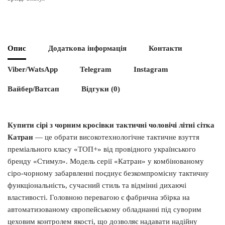
Опис
Додаткова інформація
Контакти
Viber/WatsApp
Telegram
Instagram
Вайбер/Ватсап
Відгуки (0)
Купити сірі з чорним кросівки тактичні чоловічі літні сітка
Катран
— це обрати високотехнологічне тактичне взуття
преміального класу «ТОП+» від провідного українського
бренду «Стимул». Модель серії «Катран» у комбінованому
сіро-чорному забарвленні поєднує безкомпромісну тактичну
функціональність, сучасний стиль та відмінні дихаючі
властивості. Головною перевагою є фабрична збірка на
автоматизованому європейському обладнанні під суворим
цеховим контролем якості, що дозволяє надавати надійну