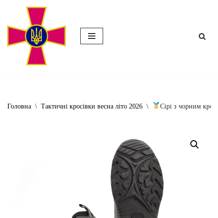
Перейти
до
вмісту
Головна
\
Тактичні кросівки весна літо 2026
\
Сірі з чорним кросі