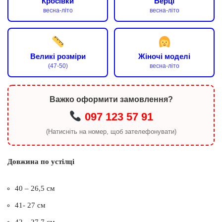
Кросівки
Берці
весна-літо
весна-літо
Великі розміри
Жіночі моделі
(47-50)
весна-літо
Важко оформити замовлення?
097 123 57 91
(Натисніть на номер, щоб зателефонувати)
Довжина по устілці
40 – 26,5 см
41- 27 см
42 – 27,7 см