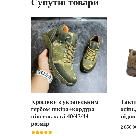
Супутні товари
Кросівки з українським
Такти
гербом шкіра+кордура
осінь
піксель хакі 40/43/44
підош
розмір
2 850,