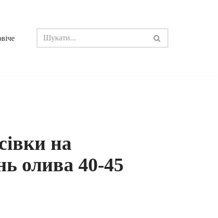
овіче
сівки на
інь олива 40-45