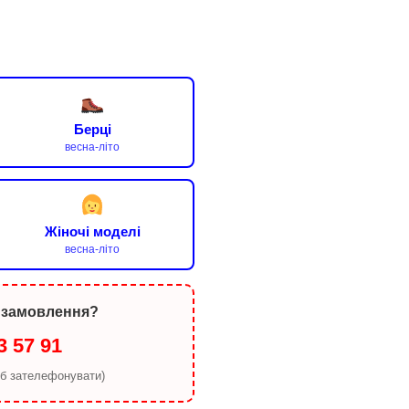
Берці
весна-літо
Жіночі моделі
весна-літо
 замовлення?
3 57 91
об зателефонувати)