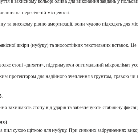
уття в захисному кольорі олива для виконання завдань у польови
ювання на пересіченій місцевості.
у та високому рівню амортизації, вони чудово підходять для мі
якісної шкіри (нубуку) та зносостійких текстильних вставок. Це 
воляє стопі «дихати», підтримуючи оптимальний мікроклімат усе
ким протектором для надійного зчеплення з ґрунтом, травою чи 
5
.
но захищають стопу від ударів та забезпечують стабільну фіксац
го)
та пил сухою щіткою для нубуку. При сильних забрудненнях вико