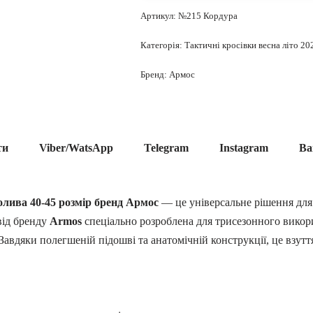
Артикул:
№215 Кордура
Категорія:
Тактичні кросівки весна літо 20
Бренд:
Армос
ти
Viber/WatsApp
Telegram
Instagram
Ва
 олива 40-45 розмір бренд Армос
— це універсальне рішення для
від бренду
Armos
спеціально розроблена для трисезонного викор
авдяки полегшеній підошві та анатомічній конструкції, це взутт