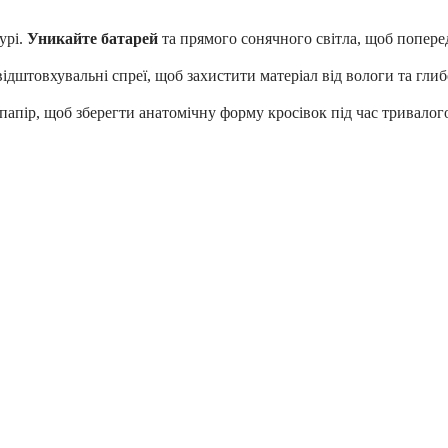
урі.
Уникайте батарей
та прямого сонячного світла, щоб попер
дштовхувальні спреї, щоб захистити матеріал від вологи та гли
пір, щоб зберегти анатомічну форму кросівок під час тривалого