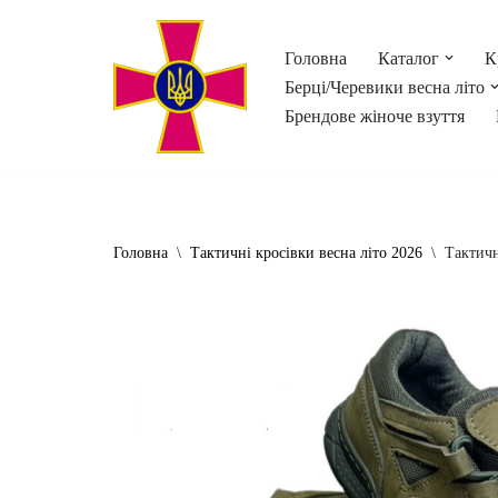
Головна
Каталог
К
Перейти
Берці/Черевики весна літо
до
Брендове жіноче взуття
вмісту
Головна
\
Тактичні кросівки весна літо 2026
\
Тактичн