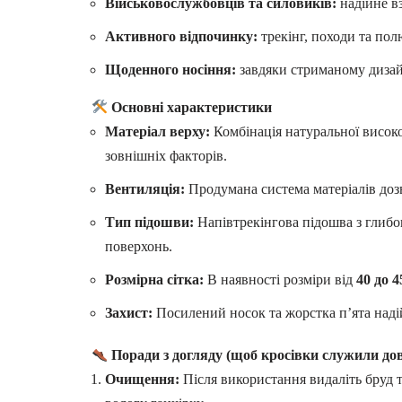
Військовослужбовців та силовиків:
надійне вз
Активного відпочинку:
трекінг, походи та пол
Щоденного носіння:
завдяки стриманому дизайн
Основні характеристики
Матеріал верху:
Комбінація натуральної високо
зовнішніх факторів.
Вентиляція:
Продумана система матеріалів доз
Тип підошви:
Напівтрекінгова підошва з глибо
поверхонь.
Розмірна сітка:
В наявності розміри від
40 до 4
Захист:
Посилений носок та жорстка п’ята надій
Поради з догляду (щоб кросівки служили дов
Очищення:
Після використання видаліть бруд 