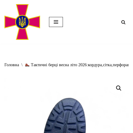
Перейти
до
вмісту
Головна
\
Тактичні берці весна літо 2026:кордура,сітка,перфорація