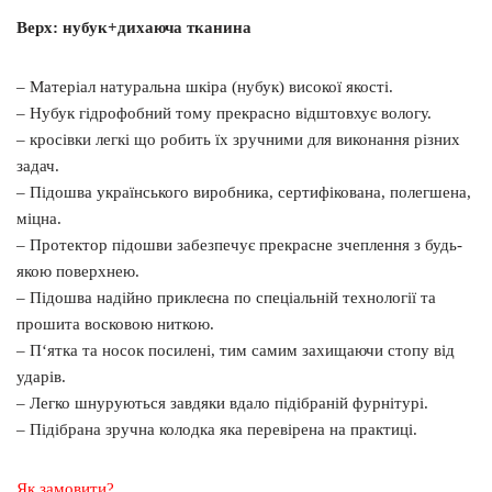
Верх: нубук+дихаюча тканина
– Матеріал натуральна шкіра (нубук) високої якості.
– Нубук гідрофобний тому прекрасно відштовхує вологу.
– кросівки легкі що робить їх зручними для виконання різних
задач.
– Підошва українського виробника, сертифікована, полегшена,
міцна.
– Протектор підошви забезпечує прекрасне зчеплення з будь-
якою поверхнею.
– Підошва надійно приклеєна по спеціальній технології та
прошита восковою ниткою.
– П‘ятка та носок посилені, тим самим захищаючи стопу від
ударів.
– Легко шнуруються завдяки вдало підібраній фурнітурі.
– Підібрана зручна колодка яка перевірена на практиці.
Як замовити?