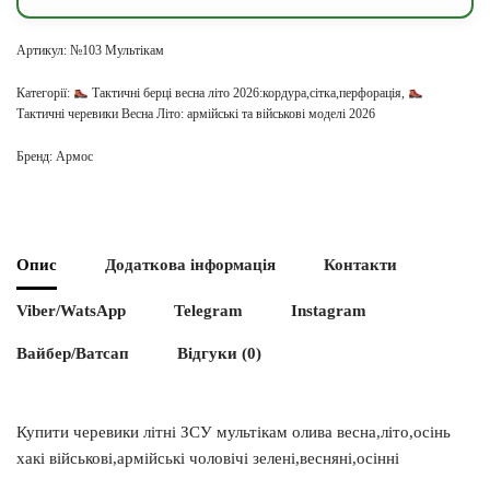
Артикул:
№103 Мультікам
Категорії:
Тактичні берці весна літо 2026:кордура,сітка,перфорація
,
Тактичні черевики Весна Літо: армійські та військові моделі 2026
Бренд:
Армос
Опис
Додаткова інформація
Контакти
Viber/WatsApp
Telegram
Instagram
Вайбер/Ватсап
Відгуки (0)
Купити черевики літні ЗСУ мультікам олива весна,літо,осінь
хакі військові,армійські чоловічі зелені,весняні,осінні