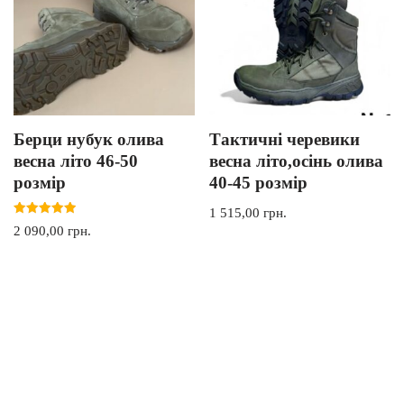
Берци нубук олива
Тактичні черевики
весна літо 46-50
весна літо,осінь олива
розмір
40-45 розмір
1 515,00
грн.
Оцінено в
2 090,00
грн.
5.00
з 5