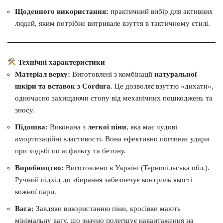
Щоденного використання:
практичний вибір для активних
людей, яким потрібне витривале взуття в тактичному стилі.
Технічні характеристики
Матеріал верху:
Виготовлені з комбінації
натуральної
шкіри та вставок з Cordura
. Це дозволяє взуттю «дихати»,
одночасно захищаючи стопу від механічних пошкоджень та
зносу.
Підошва:
Виконана з
легкої піни
, яка має чудові
амортизаційні властивості. Вона ефективно поглинає удари
при ходьбі по асфальту та бетону.
Виробництво:
Виготовлено в Україні (Тернопільська обл.).
Ручний підхід до збирання забезпечує контроль якості
кожної пари.
Вага:
Завдяки використанню піни, кросівки мають
мінімальну вагу, що значно полегшує навантаження на