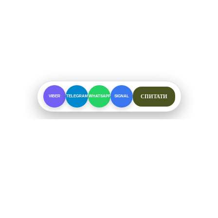
СПИТАТИ
VIBER
TELEGRAM
WHATSAPP
SIGNAL
ПРО МАГАЗИН
Спеціалізоване взуття для складних умов. Офіційні
відправки від ФОП Рибалкін А. С.
+38 (097) 123-57-91