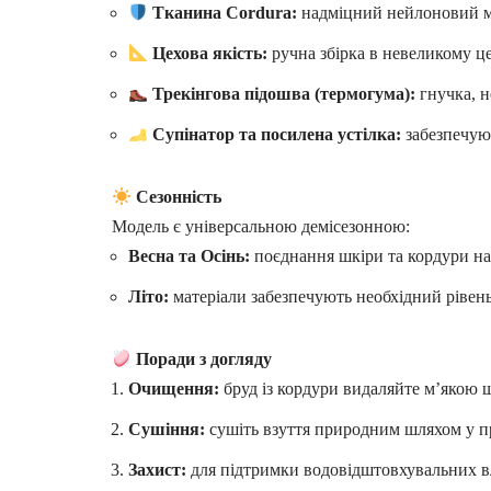
Тканина Cordura:
надміцний нейлоновий ма
Цехова якість:
ручна збірка в невеликому ц
Трекінгова підошва (термогума):
гнучка, н
Супінатор та посилена устілка:
забезпечуют
Сезонність
Модель є універсальною демісезонною:
Весна та Осінь:
поєднання шкіри та кордури над
Літо:
матеріали забезпечують необхідний рівень
Поради з догляду
Очищення:
бруд із кордури видаляйте м’якою 
Сушіння:
сушіть взуття природним шляхом у п
Захист:
для підтримки водовідштовхувальних вл