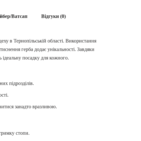
йбер/Ватсап
Відгуки (0)
цеху в Тернопільській області. Використання
 тиснення герба додає унікальності. Завдяки
ь ідеальну посадку для кожного.
них підрозділів.
сті.
явитися занадто вразливою.
дтримку стопи.