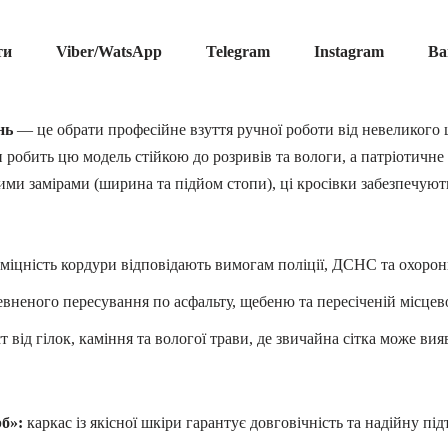
ти
Viber/WatsApp
Telegram
Instagram
Ва
нь
— це обрати професійне взуття ручної роботи від невеликого 
и робить цю модель стійкою до розривів та вологи, а патріотичне
ми замірами (ширина та підйом стопи), ці кросівки забезпечуют
 міцність кордури відповідають вимогам поліції, ДСНС та охорон
вненого пересування по асфальту, щебеню та пересіченій місцево
т від гілок, каміння та вологої трави, де звичайна сітка може ви
б»:
каркас із якісної шкіри гарантує довговічність та надійну пі