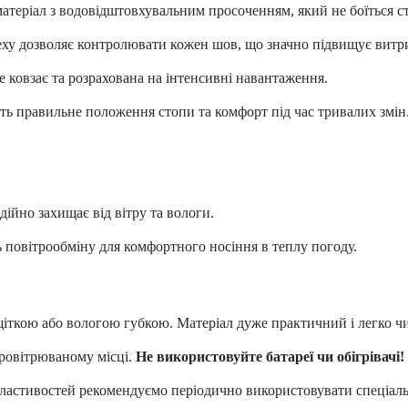
теріал з водовідштовхувальним просоченням, який не боїться с
еху дозволяє контролювати кожен шов, що значно підвищує витри
е ковзає та розрахована на інтенсивні навантаження.
ь правильне положення стопи та комфорт під час тривалих змін
ійно захищає від вітру та вологи.
 повітрообміну для комфортного носіння в теплу погоду.
щіткою або вологою губкою. Матеріал дуже практичний і легко чи
ровітрюваному місці.
Не використовуйте батареї чи обігрівачі!
астивостей рекомендуємо періодично використовувати спеціальні