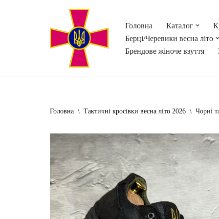
Головна
Каталог
К
Перейти
Берці/Черевики весна літо
до
Брендове жіноче взуття
вмісту
Головна
\
Тактичні кросівки весна літо 2026
\
Чорні т