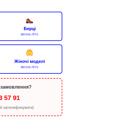
Берці
весна-літо
Жіночі моделі
весна-літо
 замовлення?
3 57 91
об зателефонувати)