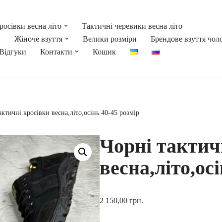
росівки весна літо
Тактичні черевики весна літо
Жіноче взуття
Велики розміри
Брендове взуття чол
Відгуки
Контакти
Кошик
актичні кросівки весна,літо,осінь 40-45 розмір
Чорні тактич
весна,літо,ос
2 150,00
грн.