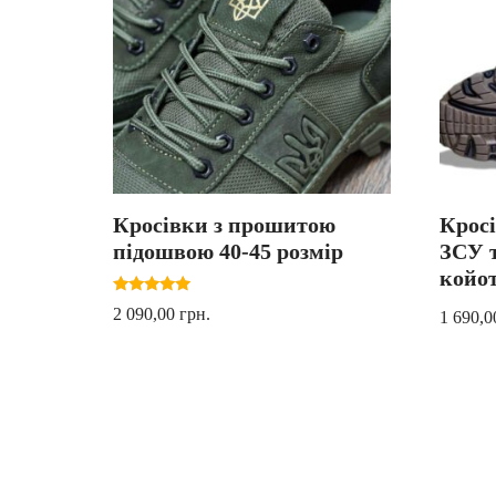
Кросівки з прошитою
Кросі
підошвою 40-45 розмір
ЗСУ 
койот
Оцінено в
2 090,00
грн.
1 690,
5.00
з 5