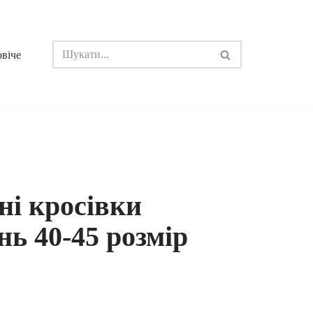
овіче
ні кросівки
інь 40-45 розмір