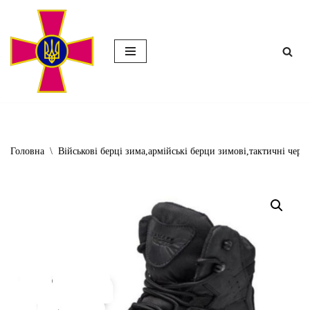
Перейти
до
вмісту
Головна
\
Військові берці зима,армійські берци зимові,тактичні чер