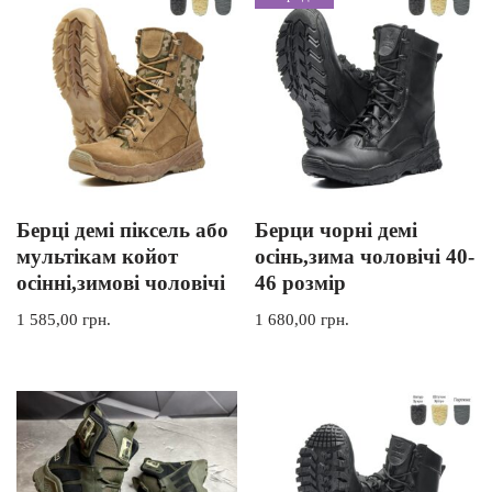
Берці демі піксель або
Берци чорні демі
мультікам койот
осінь,зима чоловічі 40-
осінні,зимові чоловічі
46 розмір
1 585,00
грн.
1 680,00
грн.