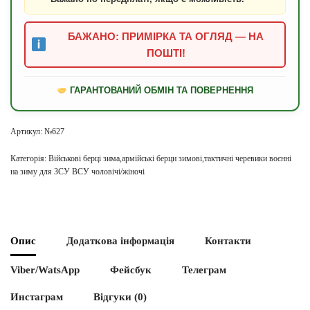
БАЖАНО: ПРИМІРКА ТА ОГЛЯД — НА
ПОШТІ!
ГАРАНТОВАНИЙ ОБМІН ТА ПОВЕРНЕННЯ
Артикул:
№627
Категорія:
Військові берці зима,армійські берци зимові,тактичні черевики воєнні
на зиму для ЗСУ ВСУ чоловічі/жіночі
Опис
Додаткова інформація
Контакти
Viber/WatsApp
Фейсбук
Телеграм
Инстаграм
Відгуки (0)