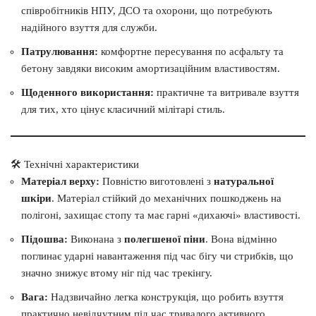
співробітників НПУ, ДСО та охорони, що потребують
надійного взуття для служби.
Патрулювання:
комфортне пересування по асфальту та
бетону завдяки високим амортизаційним властивостям.
Щоденного використання:
практичне та витривале взуття
для тих, хто цінує класичний мілітарі стиль.
🛠 Технічні характеристики
Матеріал верху:
Повністю виготовлені з
натуральної
шкіри
. Матеріал стійкий до механічних пошкоджень на
полігоні, захищає стопу та має гарні «дихаючі» властивості.
Підошва:
Виконана з
полегшеної піни
. Вона відмінно
поглинає ударні навантаження під час бігу чи стрибків, що
значно знижує втому ніг під час трекінгу.
Вага:
Надзвичайно легка конструкція, що робить взуття
практично невідчутним під час тривалого активного