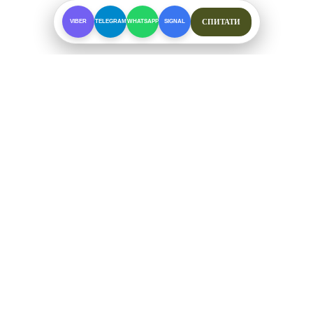
СПИТАТИ
VIBER
TELEGRAM
WHATSAPP
SIGNAL
ПРО МАГАЗИН
Спеціалізоване взуття для складних умов. Офіційні
відправки від ФОП Рибалкін А. С.
+38 (097) 123-57-91
ЗВ'ЯЗОК ТА СОЦМЕРЕЖІ
Telegram
Viber
WhatsApp
Signal