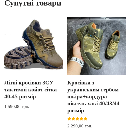
Супутні товари
Літні кросівки ЗСУ
Кросівки з
тактичні койот сітка
українським гербом
40-45 розмір
шкіра+кордура
піксель хакі 40/43/44
1 590,00
грн.
розмір
Оцінено в
2 290,00
грн.
5.00