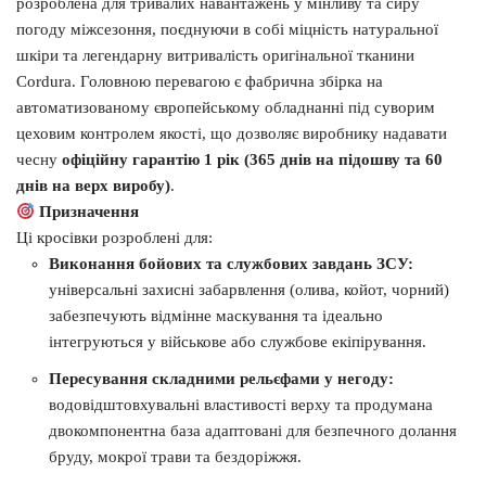
розроблена для тривалих навантажень у мінливу та сиру
погоду міжсезоння, поєднуючи в собі міцність натуральної
шкіри та легендарну витривалість оригінальної тканини
Cordura. Головною перевагою є фабрична збірка на
автоматизованому європейському обладнанні під суворим
цеховим контролем якості, що дозволяє виробнику надавати
чесну
офіційну гарантію 1 рік (365 днів на підошву та 60
днів на верх виробу)
.
Призначення
Ці кросівки розроблені для:
Виконання бойових та службових завдань ЗСУ:
універсальні захисні забарвлення (олива, койот, чорний)
забезпечують відмінне маскування та ідеально
інтегруються у військове або службове екіпірування.
Пересування складними рельєфами у негоду:
водовідштовхувальні властивості верху та продумана
двокомпонентна база адаптовані для безпечного долання
бруду, мокрої трави та бездоріжжя.