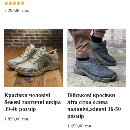
Оцінено в
2 290,00
грн.
5.00
з 5
Кросівки чоловічі
Військові кросівки
бежеві тактичні шкіра
літо сітка олива
39-46 розмір
чоловічі,жіночі 36-50
розмір
1 850,00
грн.
1 650,00
грн.