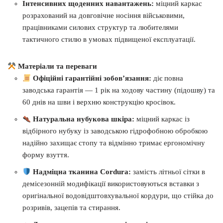
Інтенсивних щоденних навантажень:
міцний каркас
розрахований на довговічне носіння військовими,
працівниками силових структур та любителями
тактичного стилю в умовах підвищеної експлуатації.
Матеріали та переваги
Офіційні гарантійні зобов’язання:
діє повна
заводська гарантія — 1 рік на ходову частину (підошву) та
60 днів на шви і верхню конструкцію кросівок.
Натуральна нубукова шкіра:
міцний каркас із
відбірного нубуку із заводською гідрофобною обробкою
надійно захищає стопу та відмінно тримає ергономічну
форму взуття.
Надміцна тканина Cordura:
замість літньої сітки в
демісезонній модифікації використовуються вставки з
оригінальної водовідштовхувальної кордури, що стійка до
розривів, зацепів та стирання.