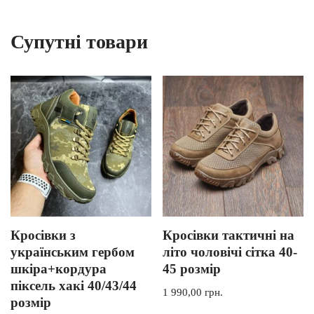
Супутні товари
Кросівки з
Кросівки тактичні на
українським гербом
літо чоловічі сітка 40-
шкіра+кордура
45 розмір
піксель хакі 40/43/44
1 990,00
грн.
розмір