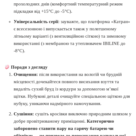
прохолодних днів (комфортний температурний режим
підкладки від +15°C до -5°C).
Універсальність серії:
зауважте, що платформа «Катран»
є всесезонною і випускається також у полегшеному
літньому варіанті (з вентиляційною сіткою) та зимовому
використанні (з мембраною та утеплювачем IBILINE до
-8°C).
Поради з догляду
Очищення:
після використання на вологій чи брудній
місцевості дочекайтеся повного висихання взуття та
видаліть сухий бруд із кордури за допомогою м’якої
щітки. Нубукові деталі очищуйте спеціальною щіткою для
нубуку, уникаючи надмірного намочування.
Сушіння:
сушіть кросівки виключно природним шляхом у
добре провітрюваному приміщенні.
Категорично
заборонено ставити пару на гарячу батарею чи
обігрівач — це призведе до пересихання натуральної