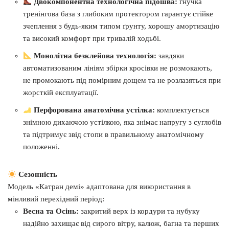
Двокомпонентна технологічна підошва:
гнучка
тренінгова база з глибоким протектором гарантує стійке
зчеплення з будь-яким типом ґрунту, хорошу амортизацію
та високий комфорт при тривалій ходьбі.
Монолітна безклейова технологія:
завдяки
автоматизованим лініям збірки кросівки не розмокають,
не промокають під помірним дощем та не розлазяться при
жорсткій експлуатації.
Перфорована анатомічна устілка:
комплектується
знімною дихаючою устілкою, яка знімає напругу з суглобів
та підтримує звід стопи в правильному анатомічному
положенні.
Сезонність
Модель «Катран демі» адаптована для використання в
мінливий перехідний період:
Весна та Осінь:
закритий верх із кордури та нубуку
надійно захищає від сирого вітру, калюж, багна та перших