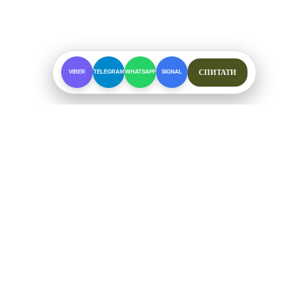
СПИТАТИ
VIBER
TELEGRAM
WHATSAPP
SIGNAL
ПРО МАГАЗИН
Спеціалізоване взуття для складних умов. Офіційні
відправки від ФОП Рибалкін А. С.
+38 (097) 123-57-91
ЗВ'ЯЗОК ТА СОЦМЕРЕЖІ
Telegram
Viber