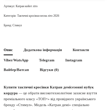
Артикул:
Катран койот літо
Категорія:
Тактичні кросівки весна літо 2026
Бренд:
Стимул
Опис
Додаткова інформація
Контакти
Viber/WatsApp
Telegram
Instagram
Вайбер/Ватсап
Відгуки (0)
Купити тактичні кросівки Катран демісезонні нубук
кордура
— це обрати високотехнологічне захисне взуття
преміального класу «ТОП+» від провідного українського
бренду «Стимул». Модель «Катран демі» спеціально