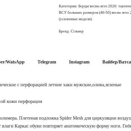
Категории:
Берцы весна-лето 2026: тактиче
ВСУ больших размеров (46-50) весна лето 
(усиленные модели)
Бренд:
Сільвер
ber/WatsApp
Telegram
Instagram
Вайбер/Ватс
тические с перфорацией летние хаки мужские,олива,зеленые
ной кожи перфорация
олимера. Плетеная подложка Spider Mesh для циркуляции воздух
влаги Каркас обуви повторяет анатомическую форму ноги. Гибка