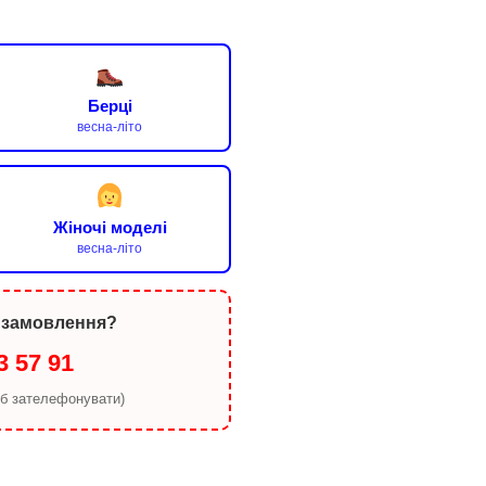
Берці
весна-літо
Жіночі моделі
весна-літо
 замовлення?
3 57 91
об зателефонувати)