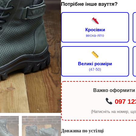
Потрібне інше взуття?
Кросівки
весна-літо
Великі розміри
(47-50)
Важко оформити
097 12
(Натисніть на номер, щ
Довжина по устілці