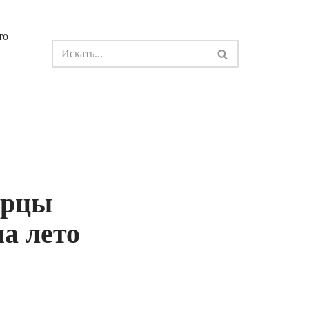
то
ерцы
а лето