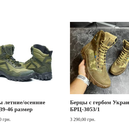
ы летние/осенние
Берцы с гербом Укра
39-46 размер
БРЦ-3053/1
00
грн.
3 290,00
грн.