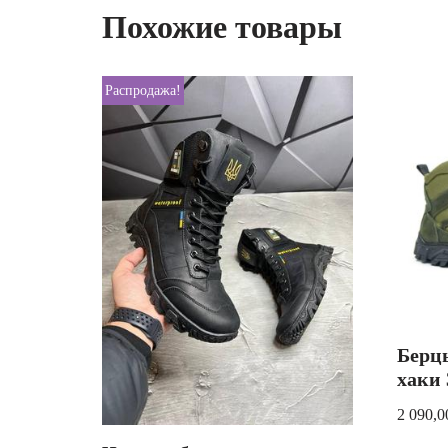
Похожие товары
Распродажа!
Берц
хаки 
2 090,