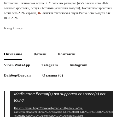
Категории:
Тактическая обувь ВСУ больших размеров (46-50) весна лето 2026:
военные кроссовки, берцы и ботинки (усиленные модели)
,
Тактические кроссовки
весна лето 2026 Украина
,
Женская тактическая обувь Весна Лето: модели для
ВСУ 2026
Бренд:
Стимул
Описание
Детали
Контакти
Viber/WatsApp
Telegram
Instagram
Вайбер/Ватсап
Отзывы (0)
Видеоплеер
Media error: Format(s) not supported or source(s) not
found
Скачать файл: https://www.taktychne-vzuttya.kiev.ua/wp-
content/uploads/2026/04/%D0%9A%D1%83%D0%BF%D0%B8%D1%82%D0%B8-
%D0%B2%D0%BE%D1%94%D0%BD%D0%BD%D1%96-