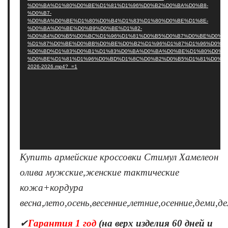
%D0%BA%D1%80%D0%BE%D1%81%D1%96%D0%B2%D0%BA%D0%B8-
%D0%B7-
%D0%BA%D0%BE%D1%80%D0%B4%D1%83%D1%80%D0%BE%D1%8E-
%D0%BA%D0%BE%D0%B9%D0%BE%D1%82-
%D0%B4%D0%B5%D0%BC%D1%96%D1%81%D0%B5%D0%B7%D0%BE%D0%BD
%D1%87%D0%BE%D0%BB%D0%BE%D0%B2%D1%96%D1%87%D1%96%D0%B6
%D0%BD%D1%83%D0%B1%D1%83%D0%BA%D0%BA%D0%BE%D1%80%D0%B4
%D0%BE%D1%81%D1%96%D0%BD%D1%8C%D0%B2%D0%B5%D1%81%D0%BD
2026-2026.mp4?_=1
Купить армейские кроссовки Стимул Хамелеон
олива мужские,женские тактические
кожа+кордура
весна,лето,осень,весенние,летние,осенние,деми,д
✔
Гарантия 1 год
(на верх изделия 60 дней и