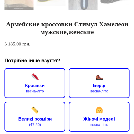
Армейские кроссовки Стимул Хамелеон
мужские,женские
3 185,00
грн.
Потрібне інше взуття?
Кросівки
Берці
весна-літо
весна-літо
Великі розміри
Жіночі моделі
(47-50)
весна-літо