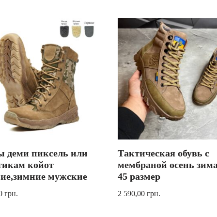
ы деми пиксель или
Тактическая обувь с
тикам койот
мембраной осень зима
ние,зимние мужские
45 размер
00
грн.
2 590,00
грн.