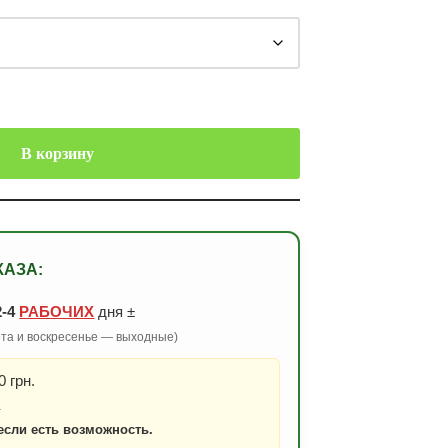
В корзину
КАЗА:
2-4
РАБОЧИХ
дня ±
бота и воскресенье — выходные)
 грн.
.
если есть возможность.