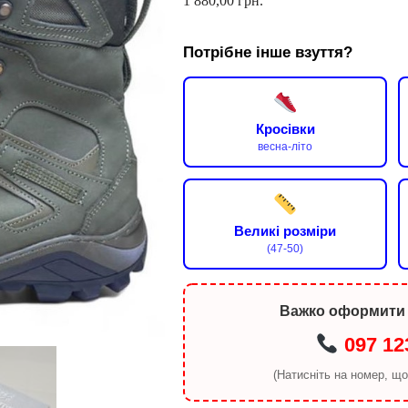
1 880,00
грн.
Потрібне інше взуття?
Кросівки
весна-літо
Великі розміри
(47-50)
Важко оформити
097 12
(Натисніть на номер, щ