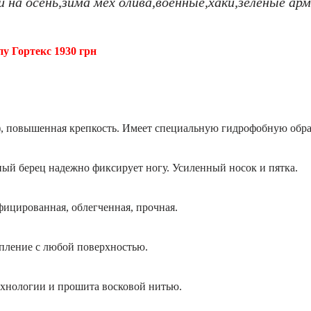
 на осень,зима мех олива,военные,хаки,зеленые арм
пу Гортекс 1930 грн
), повышенная крепкость. Имеет специальную гидрофобную обрабо
й берец надежно фиксирует ногу. Усиленный носок и пятка.
цированная, облегченная, прочная.
пление с любой поверхностью.
ехнологии и прошита восковой нитью.