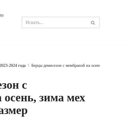
то
2023-2024 года
\
Берцы демисезон с мембраной на осень, зима мех олив
зон с
 осень, зима мех
размер