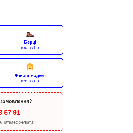
Берці
весна-літо
Жіночі моделі
весна-літо
 замовлення?
3 57 91
об зателефонувати)