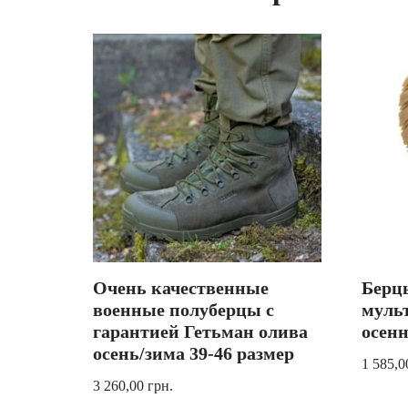
Очень качественные
Берц
военные полуберцы с
муль
гарантией Гетьман олива
осен
осень/зима 39-46 размер
1 585,
3 260,00
грн.