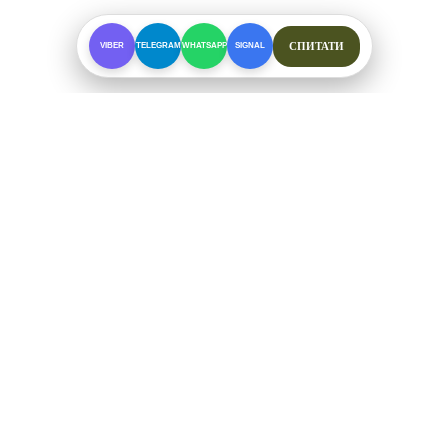
СПИТАТИ
VIBER
TELEGRAM
WHATSAPP
SIGNAL
ПРО МАГАЗИН
Спеціалізоване взуття для складних умов. Офіційні
відправки від ФОП Рибалкін А. С.
+38 (097) 123-57-91
ЗВ'ЯЗОК ТА СОЦМЕРЕЖІ
Telegram
Viber
WhatsApp
Signal