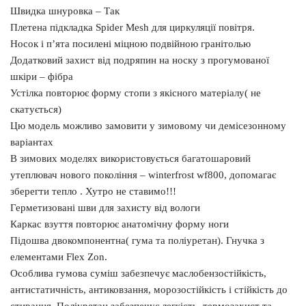
Швидка шнуровка – Так
Плетена підкладка Spider Mesh для циркуляції повітря.
Носок і п’ята посилені міцною подвійною гранітолью
Додатковий захист від подряпин на носку з прогумованої
шкіри – фібра
Устілка повторює форму стопи з якісного матеріалу( не
скатується)
Цю модель можливо замовити у зимовому чи демісезонному
варіантах
В зимових моделях використовується багатошаровий
утеплювач нового покоління – winterfrost wf800, допомагає
зберегти тепло . Хутро не ставимо!!!
Герметизовані шви для захисту від вологи
Каркас взуття повторює анатомічну форму ноги
Підошва двокомпонентна( гума та поліуретан). Гнучка з
елементами Flex Zon.
Особлива гумова суміш забезпечує маслобензостійкість,
антистатичність, антиковзання, морозостійкість і стійкість до