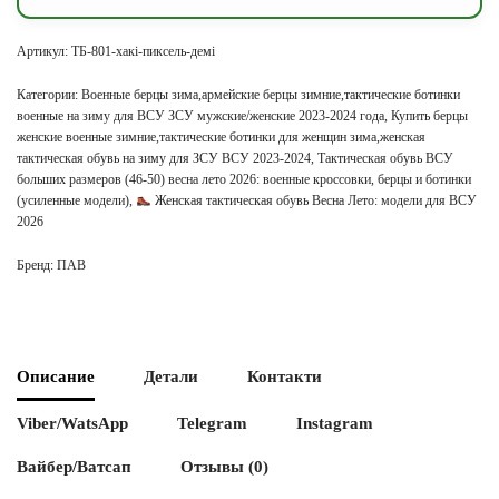
Артикул:
ТБ-801-хакі-пиксель-демі
Категории:
Военные берцы зима,армейские берцы зимние,тактические ботинки
военные на зиму для ВСУ ЗСУ мужские/женские 2023-2024 года
,
Купить берцы
женские военные зимние,тактические ботинки для женщин зима,женская
тактическая обувь на зиму для ЗСУ ВСУ 2023-2024
,
Тактическая обувь ВСУ
больших размеров (46-50) весна лето 2026: военные кроссовки, берцы и ботинки
(усиленные модели)
,
Женская тактическая обувь Весна Лето: модели для ВСУ
2026
Бренд:
ПАВ
Описание
Детали
Контакти
Viber/WatsApp
Telegram
Instagram
Вайбер/Ватсап
Отзывы (0)