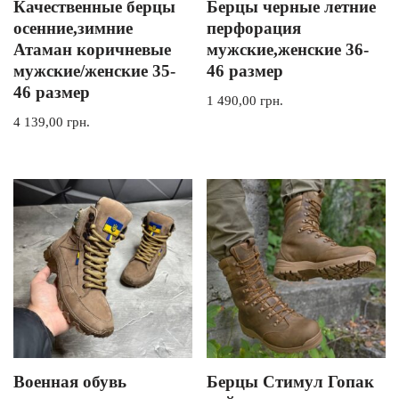
Качественные берцы
Берцы черные летние
осенние,зимние
перфорация
Атаман коричневые
мужские,женские 36-
мужские/женские 35-
46 размер
46 размер
1 490,00
грн.
4 139,00
грн.
Военная обувь
Берцы Стимул Гопак