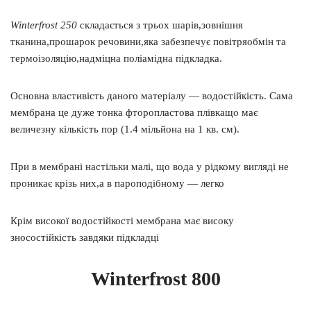
Winterfrost 250
складається з трьох шарів,зовнішня
тканина,прошарок речовини,яка забезпечує повітряобмін та
термоізоляцію,надміцна поліамідна підкладка.
Основна властивість даного матеріалу — водостійкість. Сама
мембрана це дуже тонка фторопластова плівкащо має
величезну кількість пор (1.4 мільйона на 1 кв. см).
При в мембрані настільки малі, що вода у рідкому вигляді не
проникає крізь них,а в пароподібному — легко
Крім високої водостійкості мембрана має високу
зносостійкість завдяки підкладці
Winterfrost 800