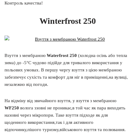
Контроль качества!
Winterfrost 250
Взуття з мембраною
Waterfrost 250
(холодна осінь або тепла
зима) до -5°C чудово підійде для тривалого використання у
польових умовах. В першу чергу взуття з цією мембраною
забезпечує сухість та комфорт для ніг в приміщенні,на вулиці,
незалежно від погоди.
На відміну від звичайного взуття, у взуття з мембраною
WF250
волога ззовні не проникає,в той час як пара виходить
назовні через мікропори. Таке взуття підходе як для
щоденного використання,так і для активного
відпочинку,пішого туризму,військового взуття та полювання.