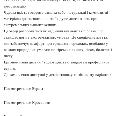
стирання. Поліуретан забезпечує легкість, термозахист та
амортизацію.
Чудова якість говорить сама за себе, натуральні і композитні
матеріали дозволяють носити їх дуже довго навіть при
екстремальних навантаженнях
Ці берці розроблялися як надійний елемент екіпіровки, що
захищає ноги в екстремальних умовах. Це спеціальне взуття,
яке забезпечує комфорт при тривалих переходах, особливо у
важких природних умовах: по гірських схилах, лісах, болотах і
піску
Ергономічний дизайн / відповідність стандартам професійної
взуття.
До замовлення доступні у демісезоному та зімовому варіантах
Посмотреть все
Берцы
Посмотреть все
Кроссовки