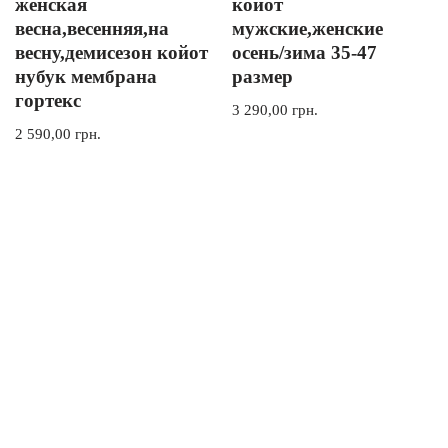
женская
койот
весна,весенняя,на
мужские,женские
весну,демисезон койот
осень/зима 35-47
нубук мембрана
размер
гортекс
3 290,00
грн.
2 590,00
грн.