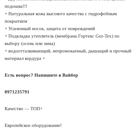
подошва!!!
+ Натуральная кожа высокого качества с гидрофобным
покрытием
+ Усиленный носок, защита от повреждений
+ Подкладка утеплитель (мембрана Гортекс Gor-Tex) по
выбору (осень или зима)
+ водоотталкивающий, непромокаемый, дышащий и прочный
материал кордура +
Есть вопрос? Напишите в Вайбер
0971235791
Качество — ТОП+
Европейское оборудование!