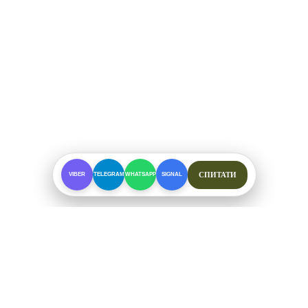
СПИТАТИ
VIBER
TELEGRAM
WHATSAPP
SIGNAL
ПРО МАГАЗИН
Спеціалізоване взуття для складних умов. Офіційні
відправки від ФОП Рибалкін А. С.