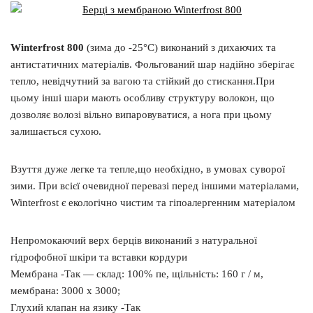
Winterfrost 800
(зима до -25°C) виконаний з дихаючих та
антистатичних матеріалів. Фольгований шар надійно зберігає
тепло, невідчутний за вагою та стійкий до стискання.При
цьому інші шари мають особливу структуру волокон, що
дозволяє волозі вільно випаровуватися, а нога при цьому
залишається сухою.
Взуття дуже легке та тепле,що необхідно, в умовах суворої
зими. При всієї очевидної перевазі перед іншими матеріалами,
Winterfrost є екологічно чистим та гіпоалергенним матеріалом
Непромокаючий верх берців виконаний з натуральної
гідрофобної шкіри та вставки кордури
Мембрана -Так — склад: 100% пе, щільність: 160 г / м,
мембрана: 3000 х 3000;
Глухий клапан на язику -Так