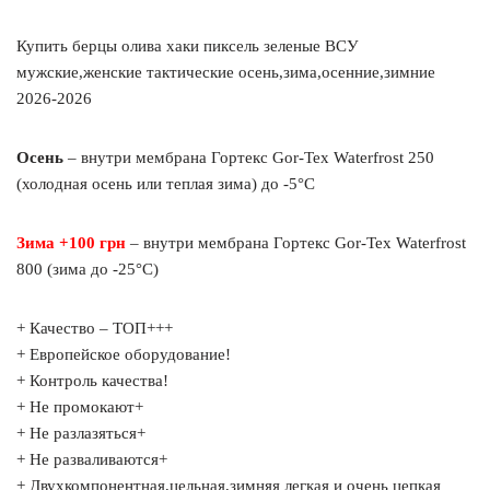
Купить берцы олива хаки пиксель зеленые ВСУ
мужские,женские тактические осень,зима,осенние,зимние
2026-2026
Осень
– внутри мембрана Гортекс Gor-Tex Waterfrost 250
(холодная осень или теплая зима) до -5°C
Зима +100 грн
– внутри мембрана Гортекс Gor-Tex Waterfrost
800 (зима до -25°C)
+ Качество – ТОП+++
+ Европейское оборудование!
+ Контроль качества!
+ Не промокают+
+ Не разлазяться+
+ Не разваливаются+
+ Двухкомпонентная,цельная,зимняя легкая и очень цепкая