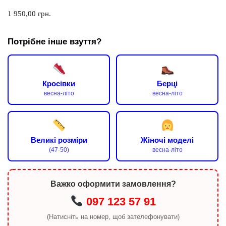
1 950,00
грн.
Потрібне інше взуття?
Кросівки
Берці
весна-літо
весна-літо
Великі розміри
Жіночі моделі
(47-50)
весна-літо
Важко оформити замовлення?
097 123 57 91
(Натисніть на номер, щоб зателефонувати)