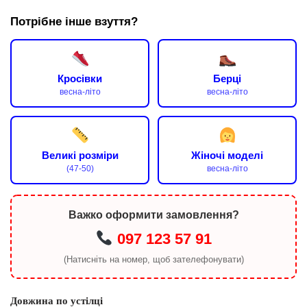
Потрібне інше взуття?
Кросівки
Берці
весна-літо
весна-літо
Великі розміри
Жіночі моделі
(47-50)
весна-літо
Важко оформити замовлення?
097 123 57 91
(Натисніть на номер, щоб зателефонувати)
Довжина по устілці