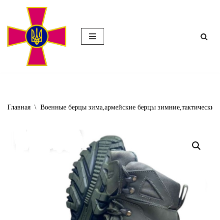
Перейти
к
содержимому
Главная
\
Военные берцы зима,армейские берцы зимние,тактические