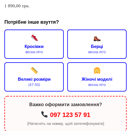
1 890,00
грн.
Потрібне інше взуття?
Кросівки
Берці
весна-літо
весна-літо
Великі розміри
Жіночі моделі
(47-50)
весна-літо
Важко оформити замовлення?
097 123 57 91
(Натисніть на номер, щоб зателефонувати)