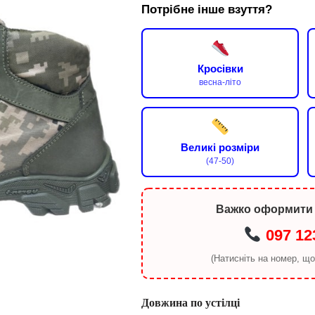
Потрібне інше взуття?
Кросівки
весна-літо
Великі розміри
(47-50)
Важко оформити
097 12
(Натисніть на номер, щ
Довжина по устілці