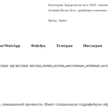
Категории:
Берцы весна-лето 2026: тактиче
ботинки Весна Лето: армейские и военные
Бренд:
Армос
ber/WatsApp
Фейсбук
Телеграм
Инстаграм
кие мужские весна,лето,осень,весенние,летние,ос
), повышенной прочности. Имеет специальную гидрофобную обраб