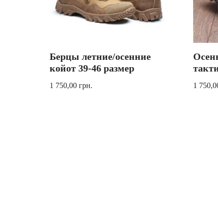
Берцы летние/осенние
Осен
койот 39-46 размер
такт
1 750,00
грн.
1 750,