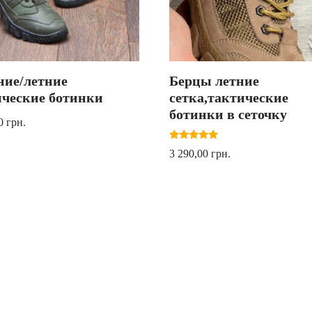
ние/летние
Берцы летние
ические ботинки
сетка,тактические
ботинки в сеточку
00
грн.
Оценка
3 290,00
грн.
5.00
из 5