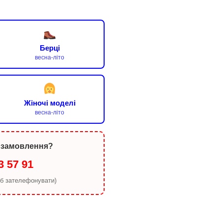
Берці
весна-літо
Жіночі моделі
весна-літо
 замовлення?
3 57 91
об зателефонувати)