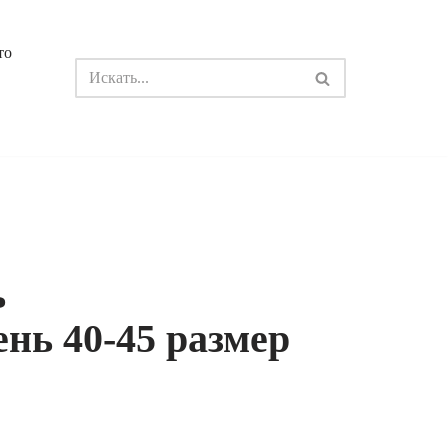
то
ь
ень 40-45 размер