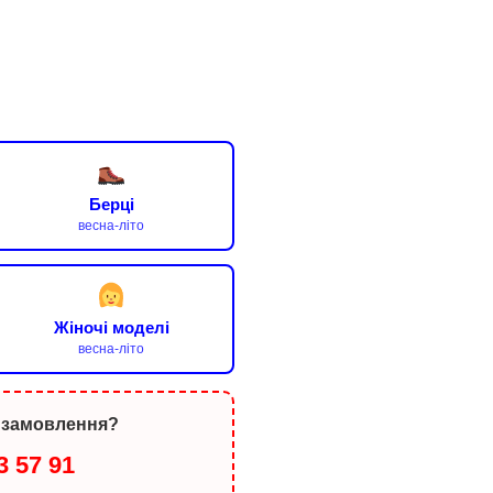
Берці
весна-літо
Жіночі моделі
весна-літо
 замовлення?
3 57 91