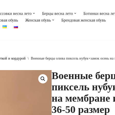
ссовки весна лето
Берцы весна лето
Ботинки весна ле
овая обувь
Женская обувь
Брендовая женская обувь
еткой и кордурой
\
Военные берцы олива пиксель нубук+замок осень на
Военные бер
пиксель нубу
на мембране 
36-50 размер