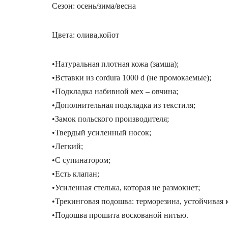
Сезон: осень/зима/весна
Цвета: олива,койот
•Натуральная плотная кожа (замша);
•Вставки из cordura 1000 d (не промокаемые);
•Подкладка набивной мех – овчина;
•Дополнительная подкладка из текстиля;
•Замок польского производителя;
•Твердый усиленный носок;
•Легкий;
•С супинатором;
•Есть клапан;
•Усиленная стелька, которая не размокнет;
•Трекинговая подошва: терморезина, устойчивая к
•Подошва прошита воскованой нитью.