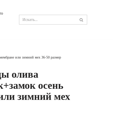
то
 мембране или зимний мех 36-50 размер
цы олива
к+замок осень
или зимний мех