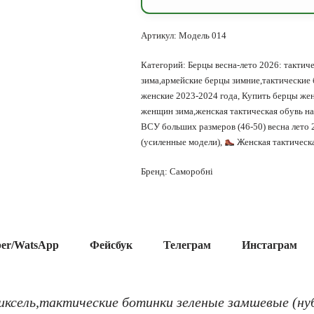
Артикул:
Модель 014
Категорий:
Берцы весна-лето 2026: тактиче
зима,армейские берцы зимние,тактические
женские 2023-2024 года
,
Купить берцы жен
женщин зима,женская тактическая обувь н
ВСУ больших размеров (46-50) весна лето 
(усиленные модели)
,
Женская тактическа
Бренд:
Саморобні
ber/WatsApp
Фейсбук
Телеграм
Инстаграм
пиксель,тактические ботинки зеленые замшевые (нуб