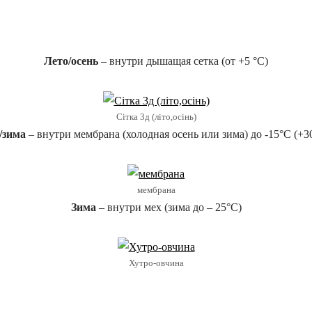
Лето/осень
– внутри дышащая сетка (от +5 °C)
Сітка 3д (літо,осінь)
/зима
– внутри мембрана (холодная осень или зима) до -15°C (+3
мембрана
Зима
– внутри мех (зима до – 25°C)
Хутро-овчина