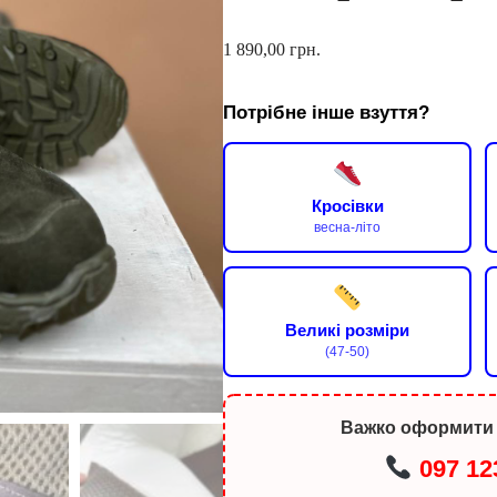
1 890,00
грн.
Потрібне інше взуття?
Кросівки
весна-літо
Великі розміри
(47-50)
Важко оформити
097 12