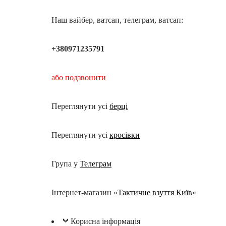
Наш вайбер, ватсап, телеграм, ватсап:
+380971235791
або подзвонити
Переглянути усі
берці
Переглянути усі
кросівки
Група у
Телеграм
Інтернет-магазин «
Тактичне взуття Київ
»
Корисна інформація