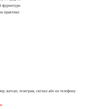
й фурнитуре.
на практике.
ер, ватсап, телеграм, сигнал або по телефону
ши