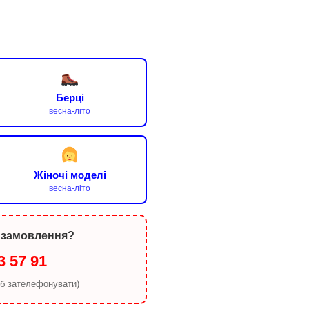
Берці
весна-літо
Жіночі моделі
весна-літо
 замовлення?
3 57 91
об зателефонувати)