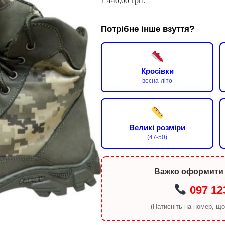
1 440,00
грн.
Потрібне інше взуття?
Кросівки
весна-літо
Великі розміри
(47-50)
Важко оформити
097 12
(Натисніть на номер, щ