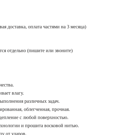
я доставка, оплата частями на 3 месяца)
тся отдельно (пишите или звоните)
чества.
вает влагу.
выполнения различных задач.
рованная, облегченная, прочная.
цепление с любой поверхностью.
ехнологии и прошита восковой нитью.
у от ударов.