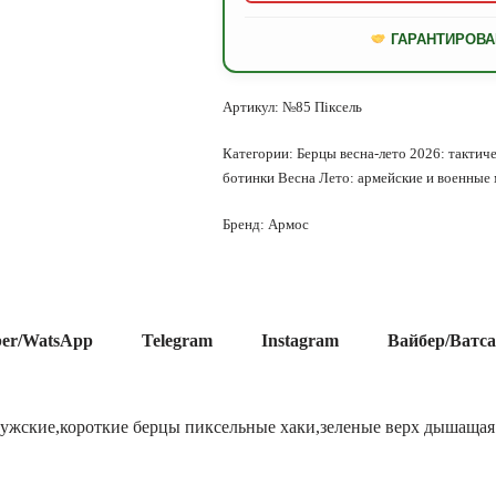
ГАРАНТИРОВА
Артикул:
№85 Піксель
Категории:
Берцы весна-лето 2026: тактиче
ботинки Весна Лето: армейские и военные
Бренд:
Армос
ber/WatsApp
Telegram
Instagram
Вайбер/Ватс
мужские,короткие берцы пиксельные хаки,зеленые верх дышащая