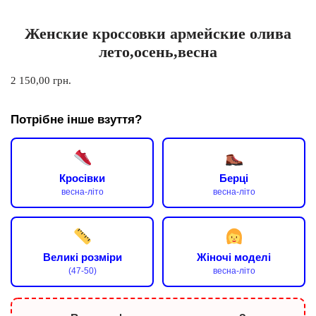
Женские кроссовки армейские олива
лето,осень,весна
2 150,00
грн.
Потрібне інше взуття?
Кросівки
Берці
весна-літо
весна-літо
Великі розміри
Жіночі моделі
(47-50)
весна-літо