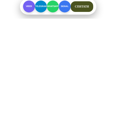
СПИТАТИ
VIBER
TELEGRAM
WHATSAPP
SIGNAL
ПРО МАГАЗИН
Спеціалізоване взуття для складних умов. Офіційні
відправки від ФОП Рибалкін А. С.
+38 (097) 123-57-91
ЗВ'ЯЗОК ТА СОЦМЕРЕЖІ
Telegram
Viber
WhatsApp
Signal