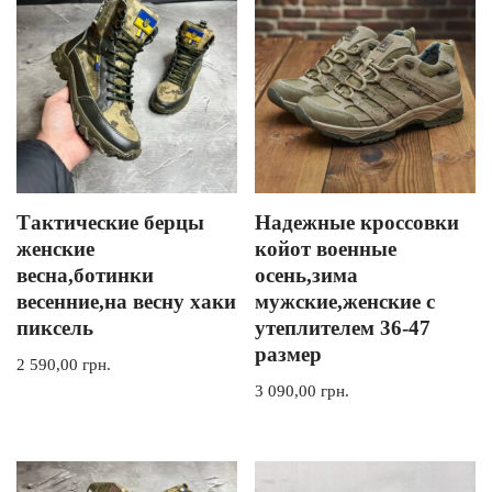
Тактические берцы
Надежные кроссовки
женские
койот военные
весна,ботинки
осень,зима
весенние,на весну хаки
мужские,женские с
пиксель
утеплителем 36-47
размер
2 590,00
грн.
3 090,00
грн.