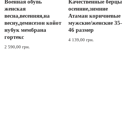
Военная обувь
Качественные берцы
женская
осенние,зимние
весна,весенняя,на
Атаман коричневые
весну,демисезон койот
мужские/женские 35-
нубук мембрана
46 размер
гортекс
4 139,00
грн.
2 590,00
грн.