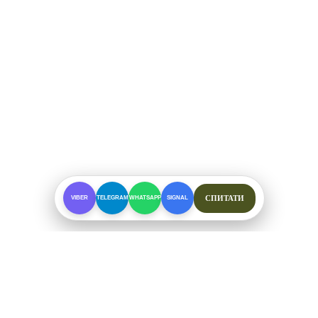
СПИТАТИ
VIBER
TELEGRAM
WHATSAPP
SIGNAL
ПРО МАГАЗИН
Спеціалізоване взуття для складних умов. Офіційні