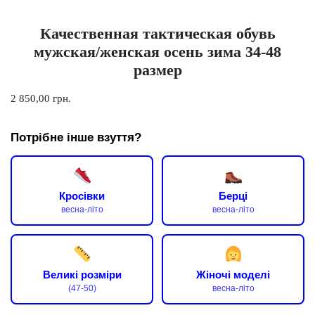
Качественная тактическая обувь
мужская/женская осень зима 34-48
размер
2 850,00
грн.
Потрібне інше взуття?
Кросівки
Берці
весна-літо
весна-літо
Великі розміри
Жіночі моделі
(47-50)
весна-літо