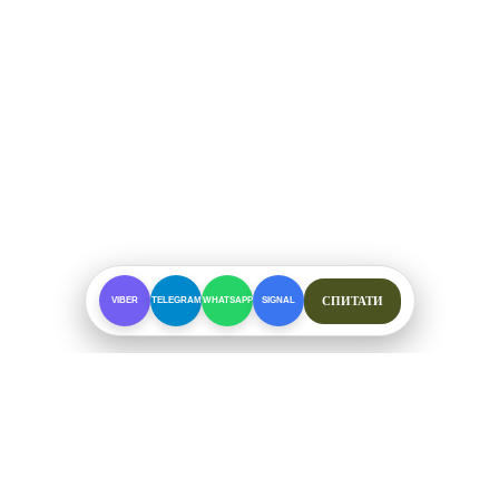
СПИТАТИ
VIBER
TELEGRAM
WHATSAPP
SIGNAL
ПРО МАГАЗИН
Спеціалізоване взуття для складних умов. Офіційні
відправки від ФОП Рибалкін А. С.