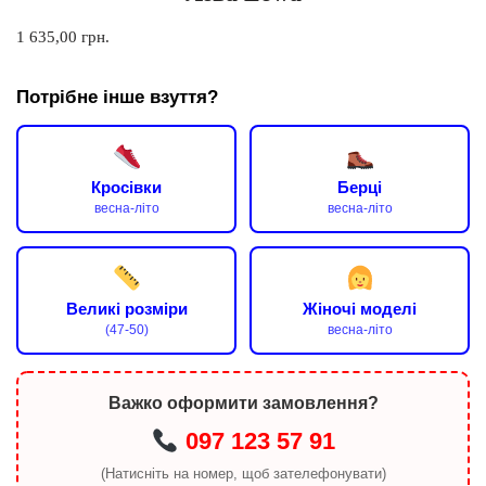
1 635,00
грн.
Потрібне інше взуття?
Кросівки
Берці
весна-літо
весна-літо
Великі розміри
Жіночі моделі
(47-50)
весна-літо
Важко оформити замовлення?
097 123 57 91
(Натисніть на номер, щоб зателефонувати)