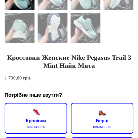
Кроссовки Женские Nike Pegasus Trail 3
Mint Найк Мята
1 700,00
грн.
Потрібне інше взуття?
Кросівки
Берці
весна-літо
весна-літо