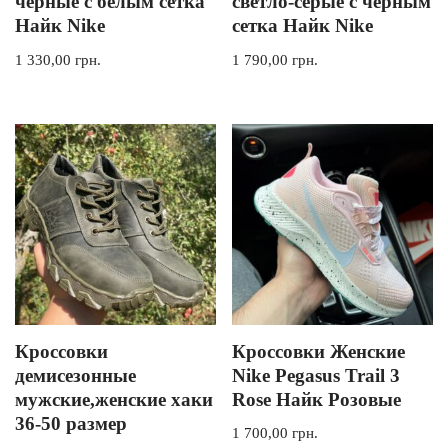
черные с белым сетка
светло-серые с черным
Найк Nike
сетка Найк Nike
1 330,00
грн.
1 790,00
грн.
Кроссовки
Кроссовки Женские
демисезонные
Nike Pegasus Trail 3
мужские,женские хаки
Rose Найк Розовые
36-50 размер
1 700,00
грн.