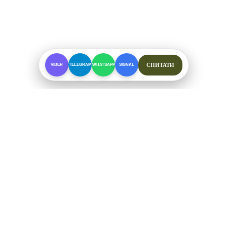
СПИТАТИ
VIBER
TELEGRAM
WHATSAPP
SIGNAL
ПРО МАГАЗИН
Спеціалізоване взуття для складних умов. Офіційні
відправки від ФОП Рибалкін А. С.
+38 (097) 123-57-91
ЗВ'ЯЗОК ТА СОЦМЕРЕЖІ