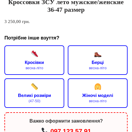
Кроссовки ЗСУ лето мужские/женские
36-47 размер
3 250,00
грн.
Потрібне інше взуття?
Кросівки
Берці
весна-літо
весна-літо
Великі розміри
Жіночі моделі
(47-50)
весна-літо
Важко оформити замовлення?
097 123 57 91