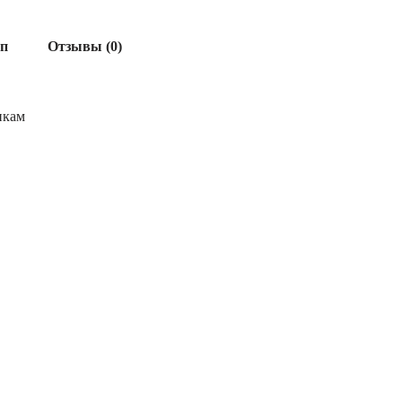
ап
Отзывы (0)
икам