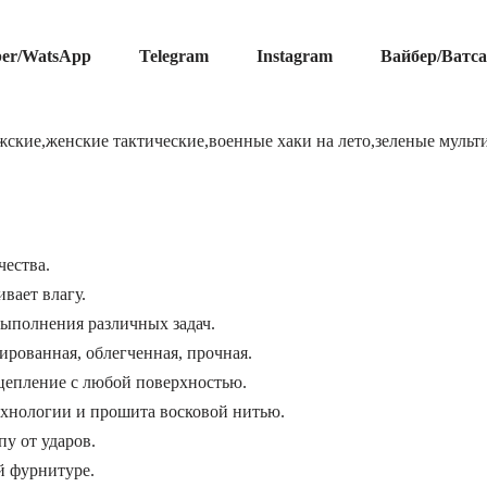
ber/WatsApp
Telegram
Instagram
Вайбер/Ватс
ские,женские тактические,военные хаки на лето,зеленые мульт
чества.
вает влагу.
выполнения различных задач.
рованная, облегченная, прочная.
цепление с любой поверхностью.
ехнологии и прошита восковой нитью.
у от ударов.
й фурнитуре.