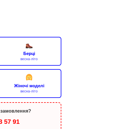
Берці
весна-літо
Жіночі моделі
весна-літо
 замовлення?
3 57 91