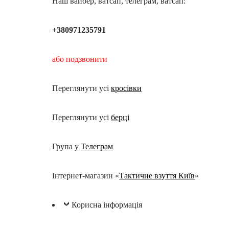
Наш вайбер, ватсап, телеграм, ватсап:
+380971235791
або подзвонити
Переглянути усі
кросівки
Переглянути усі
берці
Група у
Телеграм
Інтернет-магазин «
Тактичне взуття Київ
»
Корисна інформація