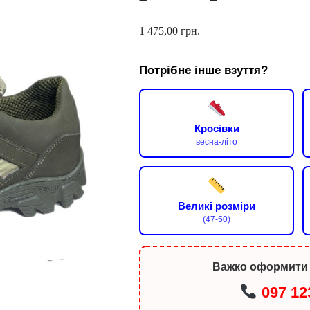
1 475,00
грн.
Потрібне інше взуття?
Кросівки
весна-літо
Великі розміри
(47-50)
Важко оформити
097 12