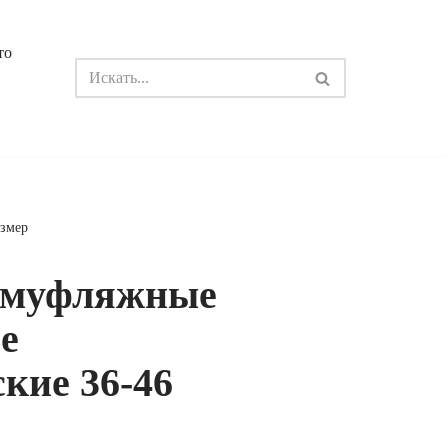
то
азмер
амуфляжные
е
кие 36-46