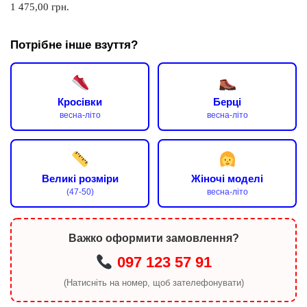
1 475,00
грн.
Потрібне інше взуття?
Кросівки
Берці
весна-літо
весна-літо
Великі розміри
Жіночі моделі
(47-50)
весна-літо
Важко оформити замовлення?
097 123 57 91
(Натисніть на номер, щоб зателефонувати)