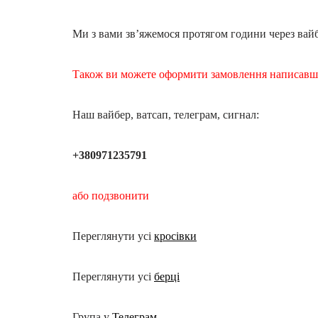
Ми з вами зв’яжемося протягом години через вайб
Також ви можете оформити замовлення написав
Наш вайбер, ватсап, телеграм, сигнал:
+380971235791
або подзвонити
Переглянути усі
кросівки
Переглянути усі
берці
Група у
Телеграм