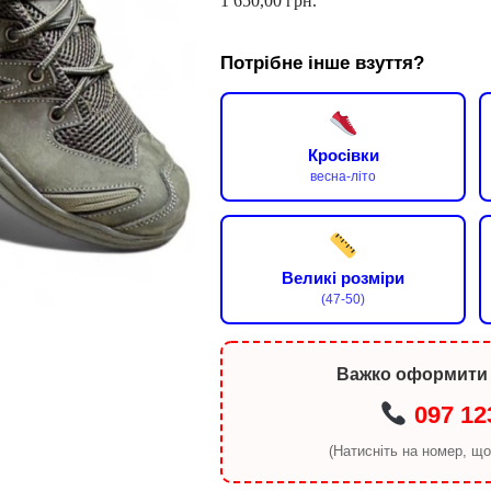
1 650,00
грн.
Потрібне інше взуття?
Кросівки
весна-літо
Великі розміри
(47-50)
Важко оформити
097 12
(Натисніть на номер, щ