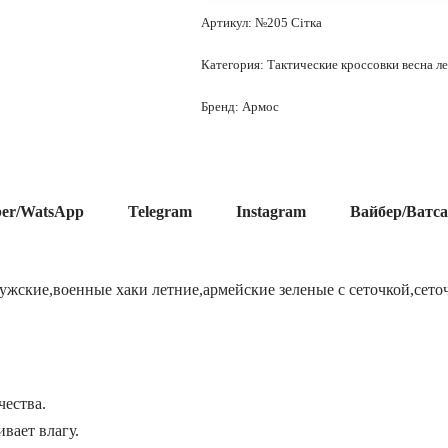
Артикул:
№205 Сітка
Категория:
Тактические кроссовки весна л
Бренд:
Армос
ber/WatsApp
Telegram
Instagram
Вайбер/Ватс
мужские,военные хаки летние,армейские зеленые с сеточкой,сето
чества.
вает влагу.