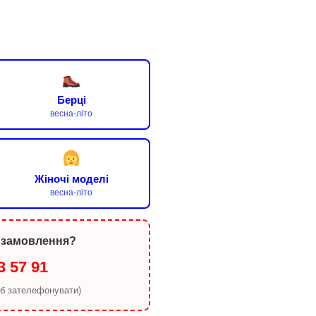
Берці
весна-літо
Жіночі моделі
весна-літо
 замовлення?
3 57 91
об зателефонувати)