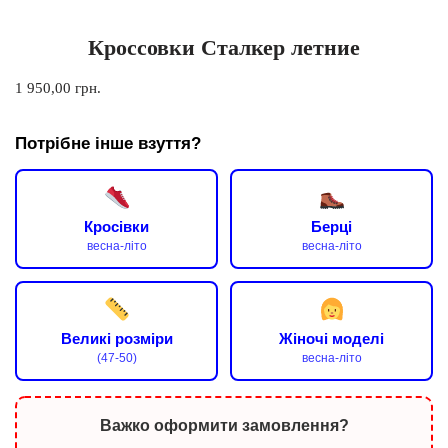
Кроссовки Сталкер летние
1 950,00
грн.
Потрібне інше взуття?
Кросівки
Берці
весна-літо
весна-літо
Великі розміри
Жіночі моделі
(47-50)
весна-літо
Важко оформити замовлення?