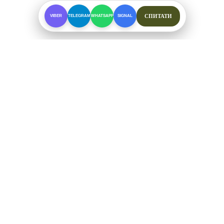
СПИТАТИ
VIBER
TELEGRAM
WHATSAPP
SIGNAL
ПРО МАГАЗИН
Спеціалізоване взуття для складних умов. Офіційні
відправки від ФОП Рибалкін А. С.
+38 (097) 123-57-91
ЗВ'ЯЗОК ТА СОЦМЕРЕЖІ
Telegram
Viber
WhatsApp
Signal