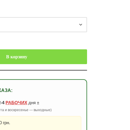
В корзину
КАЗА:
2-4
РАБОЧИХ
дня ±
бота и воскресенье — выходные)
 грн.
.