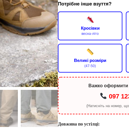
Потрібне інше взуття?
Кросівки
весна-літо
Великі розміри
(47-50)
Важко оформити
097 12
(Натисніть на номер, щ
Довжина по устілці: