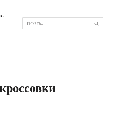
то
 кроссовки