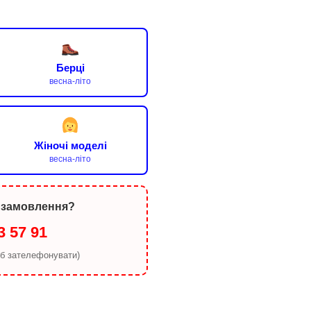
Берці
весна-літо
Жіночі моделі
весна-літо
 замовлення?
3 57 91
об зателефонувати)