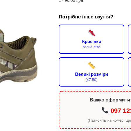
1 490,00
грн.
Потрібне інше взуття?
Кросівки
весна-літо
Великі розміри
(47-50)
Важко оформити
097 12
(Натисніть на номер, щ