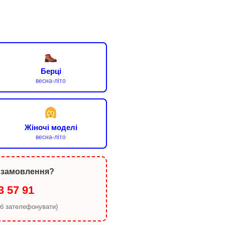
Берці
весна-літо
Жіночі моделі
весна-літо
 замовлення?
3 57 91
об зателефонувати)