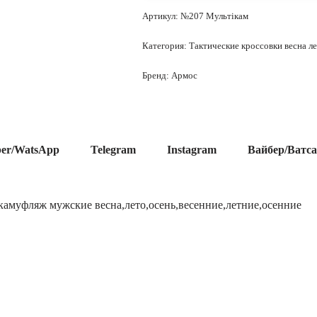
Артикул:
№207 Мультікам
Категория:
Тактические кроссовки весна л
Бренд:
Армос
ber/WatsApp
Telegram
Instagram
Вайбер/Ватс
камуфляж мужские весна,лето,осень,весенние,летние,осенние