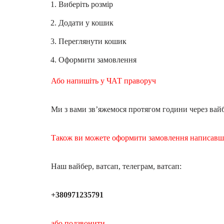
Виберіть розмір
Додати у кошик
Переглянути кошик
Оформити замовлення
Або напишіть у ЧАТ праворуч
Ми з вами зв’яжемося протягом години через вайб
Також ви можете оформити замовлення написав
Наш вайбер, ватсап, телеграм, ватсап:
+380971235791
або подзвонити