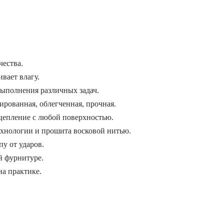
чества.
вает влагу.
выполнения различных задач.
рованная, облегченная, прочная.
цепление с любой поверхностью.
ехнологии и прошита восковой нитью.
у от ударов.
й фурнитуре.
на практике.