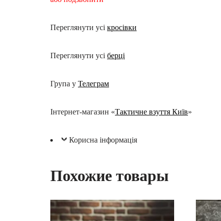
Переглянути усі
кросівки
Переглянути усі
берці
Група у
Телеграм
Інтернет-магазин «
Тактичне взуття Київ
»
Корисна інформація
Похожие товары