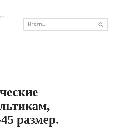
то
ческие
льтикам,
45 размер.